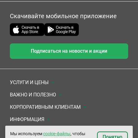
Скачивайте мобильное приложение
Подписаться на новости и акции
УСЛУГИ И ЦЕНЫ
Анализы
ВАЖНО И ПОЛЕЗНО
Комплексы
Документы для заключения договора
КОРПОРАТИВНЫМ КЛИЕНТАМ
УЗИ
Система скидок
Медицинским организациям
ИНФОРМАЦИЯ
ЭКГ/Холтер/СМАД
Подарочные сертификаты
Прочим организациям
О Компании
Мы используем
cookie-файлы
, чтобы
© «ЮНИЛАБ», 2003 - 2026
Понятно