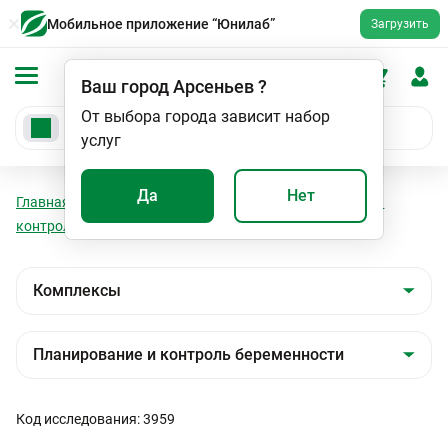
Мобильное приложение “Юнилаб”
Загрузить
Ваш город
Арсеньев
?
От выбора города зависит набор
услуг
Да
Нет
Главная
Анализы
Комплексы
Планирование и
контроль беременности
Буду мамой. 3 триместр
Код исследования: 3959