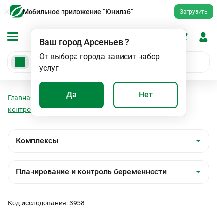
Мобильное приложение “Юнилаб”
Загрузить
Ваш город
Арсеньев
?
От выбора города зависит набор
услуг
Да
Нет
Главная
Анализы
Комплексы
Планирование и
контроль беременности
Буду мамой. 2 триместр
Код исследования: 3958