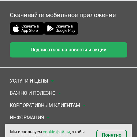
Скачивайте мобильное приложение
Подписаться на новости и акции
УСЛУГИ И ЦЕНЫ
Анализы
ВАЖНО И ПОЛЕЗНО
Комплексы
Документы для заключения договора
КОРПОРАТИВНЫМ КЛИЕНТАМ
УЗИ
Система скидок
Медицинским организациям
ИНФОРМАЦИЯ
ЭКГ/Холтер/СМАД
Подарочные сертификаты
Прочим организациям
О Компании
Мы используем
cookie-файлы
, чтобы
© «ЮНИЛАБ», 2003 - 2026
Понятно