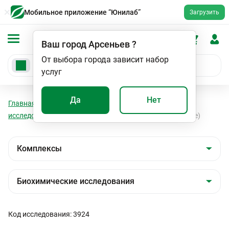
Мобильное приложение “Юнилаб”
Загрузить
Ваш город
Арсеньев
?
От выбора города зависит набор
услуг
Да
Нет
Главная
Анализы
Комплексы
Биохимические
исследования
Обследование печени (биохимическое)
Код исследования: 3924