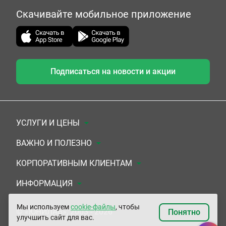
Скачивайте мобильное приложение
Подписаться на новости и акции
УСЛУГИ И ЦЕНЫ
Анализы
ВАЖНО И ПОЛЕЗНО
Комплексы
Документы для заключения договора
КОРПОРАТИВНЫМ КЛИЕНТАМ
УЗИ
Система скидок
Медицинским организациям
ИНФОРМАЦИЯ
ЭКГ/Холтер/СМАД
Подарочные сертификаты
Прочим организациям
О Компании
Мы используем
cookie-файлы
, чтобы
© «ЮНИЛАБ», 2003 - 2026
Понятно
улучшить сайт для вас.
Приемы врачей
Сертификаты на комплексные программы
Контакты