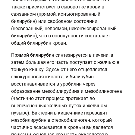
также присутствует в сыворотке крови в
связанном (прямой, конъюгированный
билирубин) или свободном состоянии
(несвязанный, непрямой, неконъюгированный
билирубин), что в совокупности составляет
общий билирубин крови.
Прямой билирубин
синтезируется в печени, а
затем большая его часть поступает с желчью в
тонкую кишку. Здесь от него отщепляется
глюкуроновая кислота, и билирубин
восстанавливается в уробилин через
образование мезобилирубина и мезобилиногена
(частично этот процесс протекает во
внепечёночных желчных путях и желчном
пузыре). Бактерии в кишечнике переводят
мезобилирубин в стеркобилиноген, который
частично всасывается в кровь и выделяется
почками, основная его часть окисляется в