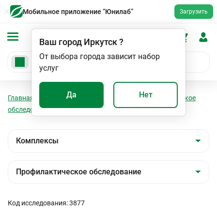
Мобильное приложение “Юнилаб”
Загрузить
Ваш город
Иркутск
?
От выбора города зависит набор
услуг
Да
Нет
Главная
Анализы
Комплексы
Профилактическое
обследование
Здоровое сердце, четкий ритм
Код исследования: 3877