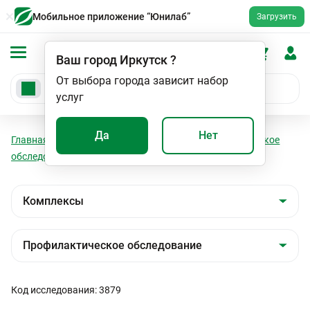
Мобильное приложение “Юнилаб”
Загрузить
Ваш город
Иркутск
?
От выбора города зависит набор
услуг
Да
Нет
Главная
Анализы
Комплексы
Профилактическое
обследование
Здоровый ребёнок
Код исследования: 3879