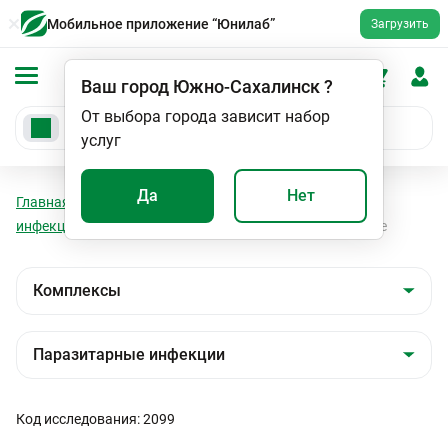
Мобильное приложение “Юнилаб”
Загрузить
Ваш город
Южно-Сахалинск
?
От выбора города зависит набор
услуг
Да
Нет
Главная
Анализы
Комплексы
Паразитарные
инфекции
Обследование на гельминты и простейшие
Код исследования: 2099