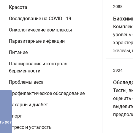
2088
Красота
Биохим
Обследование на COVID - 19
Комплек
Онкологические комплексы
уровень 
Паразитарные инфекции
характе
железы, 
Питание
Планирование и контроль
беременности
3924
Проблемы веса
Обследо
Тесты, 
Профилактическое обследование
оценить 
Сахарный диабет
выделит
предпол
Спорт
ть результатов
Стресс и усталость