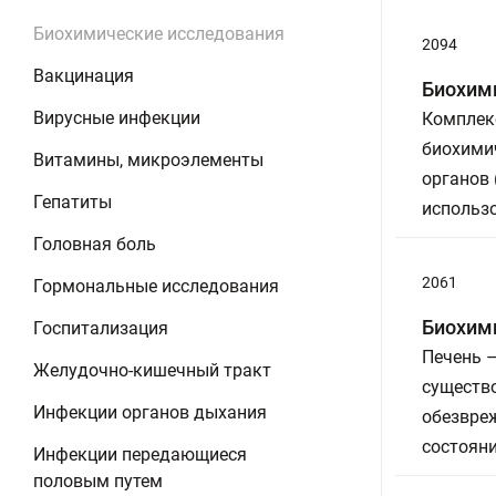
Биохимические исследования
2094
Вакцинация
Биохим
Вирусные инфекции
Комплек
биохими
Витамины, микроэлементы
органов 
Гепатиты
использо
Головная боль
2061
Гормональные исследования
Биохим
Госпитализация
Печень –
Желудочно-кишечный тракт
существо
Инфекции органов дыхания
обезвреж
состояни
Инфекции передающиеся
половым путем