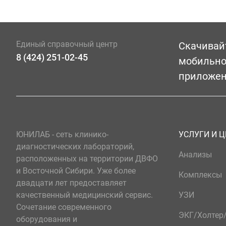
Единый справочный центр
Скачивай
8 (424) 251-02-45
мобильн
приложе
ЮНИЛАБ - сеть клинико-
УСЛУГИ И 
диагностических лабораторий,
Анализы
расположенных на территории ДВФО
и Восточной Сибири. Уже более
Комплексы
двадцати лет предоставляет
качественный медицинский сервис.
УЗИ
Сочетание современного
ЭКГ/Холте
оборудования и