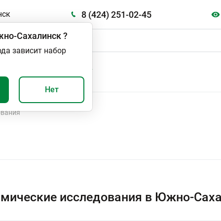
8 (424) 251-02-45
нск
но-Сахалинск
?
ода зависит набор
А
ВАЖНО И ПОЛЕЗНО
Нет
ования
мические исследования в Южно-Сах