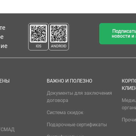
те
Подписать
ое
новости и
ние
IOS
ANDROID
ЦЕНЫ
ВАЖНО И ПОЛЕЗНО
КОРП
КЛИЕ
Документы для заключения
договора
Меди
орган
Система скидок
Прочи
Подарочные сертификаты
р/СМАД