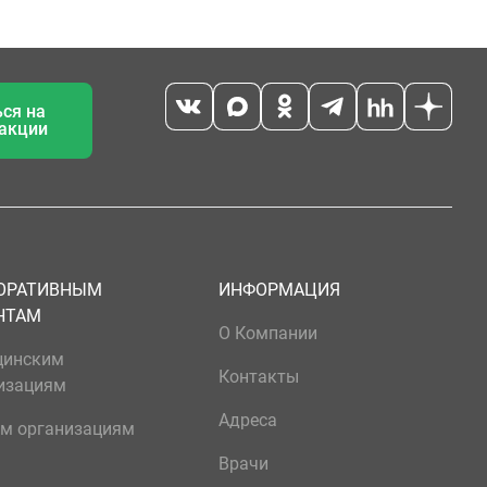
ся на
 акции
ОРАТИВНЫМ
ИНФОРМАЦИЯ
НТАМ
О Компании
цинским
Контакты
изациям
Адреса
м организациям
Врачи