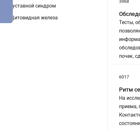
3968
Суставной синдром
Обслед
Щитовидная железа
Тесты, 
позволя
информа
обследо
почек, с
6017
Ритм с
На иссле
приема,
Контакт
состояни