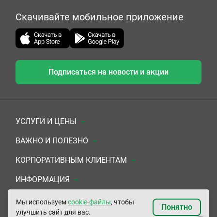
Скачивайте мобильное приложение
Подписаться на новости и акции
УСЛУГИ И ЦЕНЫ
Анализы
ВАЖНО И ПОЛЕЗНО
Комплексы
Документы для заключения договора
КОРПОРАТИВНЫМ КЛИЕНТАМ
УЗИ
Система скидок
Медицинским организациям
ИНФОРМАЦИЯ
ЭКГ/Холтер/СМАД
Подарочные сертификаты
Прочим организациям
О Компании
Мы используем
cookie-файлы
, чтобы
© «ЮНИЛАБ», 2003 - 2026
Понятно
улучшить сайт для вас.