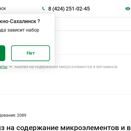
8 (424) 251-02-45
нск
но-Сахалинск
?
ода зависит набор
А
ВАЖНО И ПОЛЕЗНО
Нет
енты
Анализ на содержание микроэлементов и витаминов
дования: 2089
з на содержание микроэлементов и 