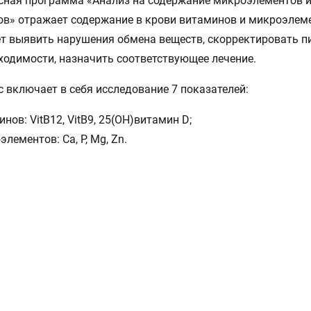
сная программа «Анализ на содержание микроэлементов 
в» отражает содержание в крови витаминов и микроэлеме
т выявить нарушения обмена веществ, скорректировать пи
ходимости, назначить соответствующее лечение.
 включает в себя исследование 7 показателей:
нов: VitВ12, VitВ9, 25(OH)витамин D;
лементов: Са, Р, Mg, Zn.