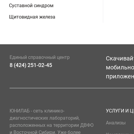
Суставной синдром
Щитовидная железа
Единый справочный центр
Скачивай
8 (424) 251-02-45
мобильн
приложе
ЮНИЛАБ - сеть клинико-
УСЛУГИ И 
диагностических лабораторий,
Анализы
расположенных на территории ДВФО
и Восточной Сибири. Уже более