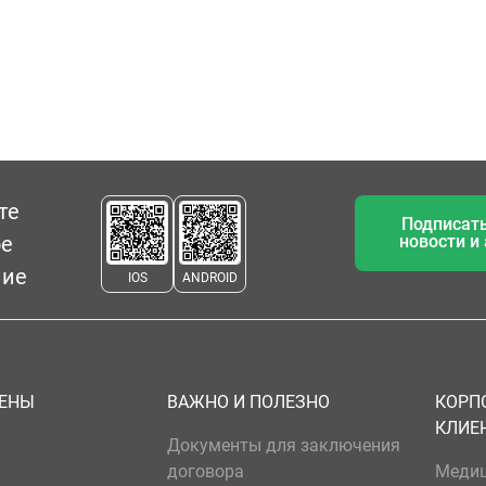
те
Подписать
ое
новости и
ние
IOS
ANDROID
ЦЕНЫ
ВАЖНО И ПОЛЕЗНО
КОРП
КЛИЕ
Документы для заключения
договора
Меди