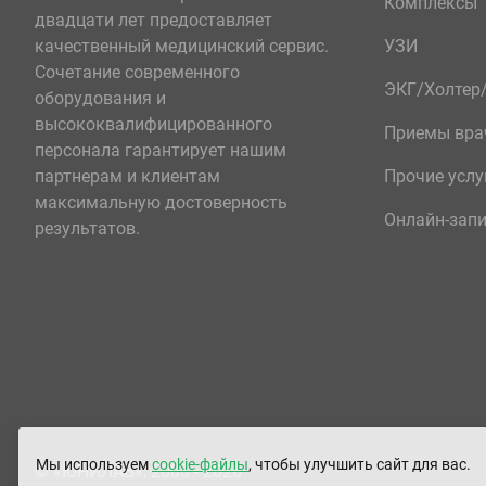
Комплексы
двадцати лет предоставляет
качественный медицинский сервис.
УЗИ
Сочетание современного
ЭКГ/Холте
оборудования и
высококвалифицированного
Приемы вра
персонала гарантирует нашим
партнерам и клиентам
Прочие услу
максимальную достоверность
Онлайн-зап
результатов.
Мы используем
cookie-файлы
, чтобы улучшить сайт для вас.
© «ЮНИЛАБ», 2003 - 2026