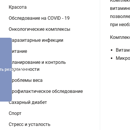
Комплек
Красота
витамино
позволяе
Обследование на COVID - 19
при необ
Онкологические комплексы
Комплекс
Паразитарные инфекции
Витами
Питание
Микроэ
Планирование и контроль
беременности
ть результатов
Проблемы веса
Профилактическое обследование
Сахарный диабет
Спорт
Стресс и усталость