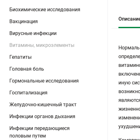
Биохимические исследования
Описани
Вакцинация
Вирусные инфекции
Витамины, микроэлементы
Нормальн
определе
Гепатиты
витамино
Головная боль
включены
Гормональные исследования
иную сис
возникно
Госпитализация
являются
Желудочно-кишечный тракт
жизненно
Инфекции органов дыхания
изменени
ухудшен
Инфекции передающиеся
половым путем