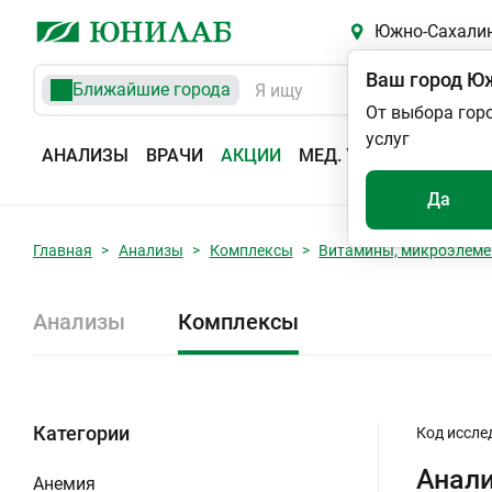
Южно-Сахали
Ваш город
Юж
Ближайшие города
От выбора гор
услуг
АНАЛИЗЫ
ВРАЧИ
АКЦИИ
МЕД. УСЛУГИ
АДРЕС
Да
Главная
Анализы
Комплексы
Витамины, микроэлем
Анализы
Комплексы
Категории
Код иссле
Анали
Анемия