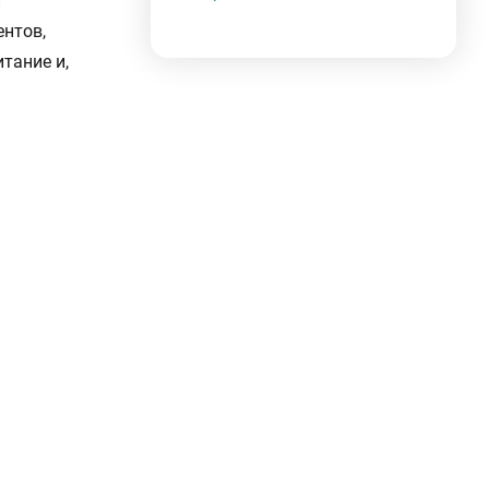
и
нтов,
тание и,