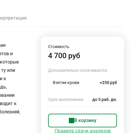
ерпретация
чия
Стоимость
нтов и
4 700 руб
 которые
 ту или
Дополнительно оплачивается:
и к
Взятие крови
+250 руб
дь,
овании
Срок выполнения:
до 5 раб. дн.
водит к
болезней,
В корзину
Правила сдачи анализов