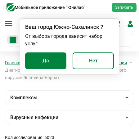
Мобильное приложение “Юнилаб”
Загрузить
Ваш город
Южно-Сахалинск
?
От выбора города зависит набор
услуг
Да
Нет
Главная
Анализы
Комплексы
Вирусные инфекции
Диагностика инфекционного мононуклеоза (вызываемого
вирусом Эпштейна-Барра)
Код исследования: 6023