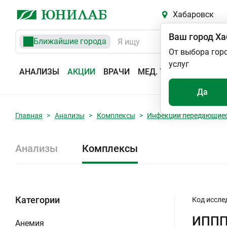
Хабаровск
Ваш город
Ха
Ближайшие города
От выбора гор
услуг
АНАЛИЗЫ
АКЦИИ
ВРАЧИ
МЕД. УСЛУГИ
АДРЕС
Да
Главная
Анализы
Комплексы
Инфекции передающиес
Анализы
Комплексы
Категории
Код иссле
ИППП 
Анемия