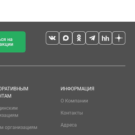
ся на
 акции
ОРАТИВНЫМ
ИНФОРМАЦИЯ
НТАМ
О Компании
цинским
Контакты
изациям
Адреса
м организациям