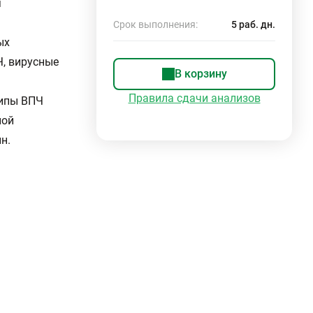
я
Срок выполнения:
5 раб. дн.
ых
, вирусные
В корзину
Правила сдачи анализов
типы ВПЧ
ной
н.