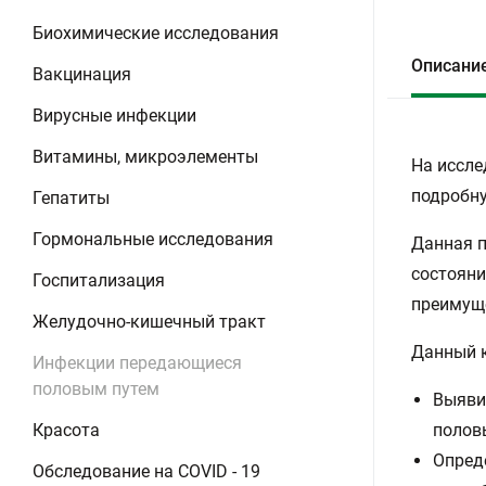
Биохимические исследования
Описани
Вакцинация
Вирусные инфекции
Витамины, микроэлементы
На иссле
подробну
Гепатиты
Гормональные исследования
Данная п
состояни
Госпитализация
преимущ
Желудочно-кишечный тракт
Данный к
Инфекции передающиеся
половым путем
Выяви
Красота
полов
Опред
Обследование на COVID - 19