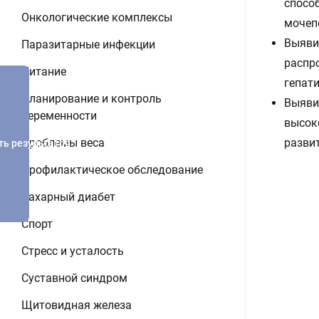
спосо
Онкологические комплексы
мочеп
Выяви
Паразитарные инфекции
распр
Питание
гепати
Планирование и контроль
Выяви
беременности
высок
Проблемы веса
разви
ть результатов
Профилактическое обследование
Сахарный диабет
Спорт
Стресс и усталость
Суставной синдром
Щитовидная железа