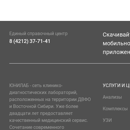
Единый справочный центр
Скачивай
8 (4212) 37-71-41
мобильн
приложе
ЮНИЛАБ - сеть клинико-
УСЛУГИ И 
диагностических лабораторий,
Анализы
расположенных на территории ДВФО
и Восточной Сибири. Уже более
Комплексы
двадцати лет предоставляет
качественный медицинский сервис.
УЗИ
Сочетание современного