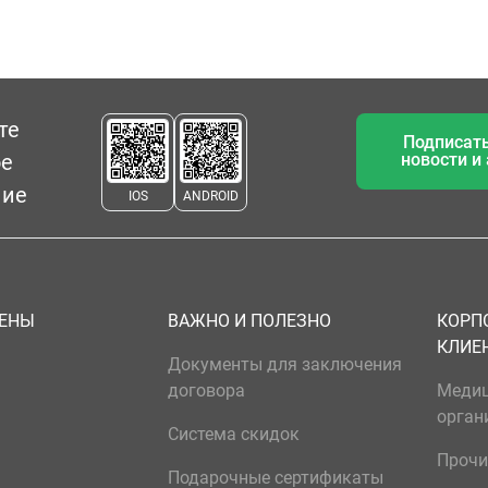
те
Подписать
ое
новости и
ние
IOS
ANDROID
ЦЕНЫ
ВАЖНО И ПОЛЕЗНО
КОРП
КЛИЕ
Документы для заключения
договора
Меди
орган
Система скидок
Прочи
Подарочные сертификаты