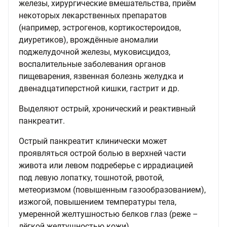
железы, хирургические вмешательства, приём
некоторых лекарственных препаратов
(например, эстрогенов, кортикостероидов,
диуретиков), врождённые аномалии
поджелудочной железы, муковисцидоз,
воспалительные заболевания органов
пищеварения, язвенная болезнь желудка и
двенадцатиперстной кишки, гастрит и др.
Выделяют острый, хронический и реактивный
панкреатит.
Острый панкреатит клинически может
проявляться острой болью в верхней части
живота или левом подреберье с иррадиацией
под левую лопатку, тошнотой, рвотой,
метеоризмом (повышенным газообразованием),
изжогой, повышением температуры тела,
умеренной желтушностью белков глаз (реже –
лёгкой желтушностью кожи).