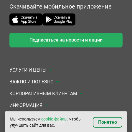
Скачивайте мобильное приложение
Подписаться на новости и акции
УСЛУГИ И ЦЕНЫ
Анализы
ВАЖНО И ПОЛЕЗНО
Комплексы
Документы для заключения договора
КОРПОРАТИВНЫМ КЛИЕНТАМ
УЗИ
Система скидок
Медицинским организациям
ИНФОРМАЦИЯ
ЭКГ/Холтер/СМАД
Подарочные сертификаты
Прочим организациям
О Компании
Мы используем
cookie-файлы
, чтобы
© «ЮНИЛАБ», 2003 - 2026
Понятно
улучшить сайт для вас.
Приемы врачей
Сертификаты на комплексные программы
Контакты