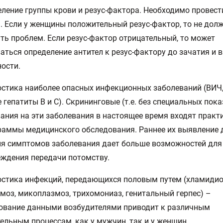
еление группы крови и резус-фактора. Необходимо провес
. Если у женщины положительный резус-фактор, то не дол
ть проблем. Если резус-фактор отрицательный, то может
аться определение антител к резус-фактору до зачатия и в
ости.
остика наиболее опасных инфекционных заболеваний (ВИЧ,
 гепатиты В и С). Скрининговые (т.е. без специальных пок
ания на эти заболевания в настоящее время входят практ
раммы медицинского обследования. Раннее их выявление 
я симптомов заболевания дает больше возможностей для 
ждения передачи потомству.
остика инфекций, передающихся половым путем (хламидио
моз, микоплазмоз, трихомониаз, генитальный герпес) –
ование данными возбудителями приводит к различным
ельным процессам, как у мужчин, так и у женщин.