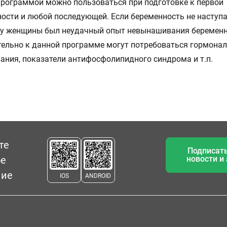
рограммой можно пользоваться при подготовке к первой
ости и любой последующей. Если беременность не наступа
 у женщины был неудачный опыт невынашивания беременн
ельно к данной программе могут потребоваться гормона
ания, показатели антифосфолипидного синдрома и т.п.
те
Подписать
ое
новости и
ние
IOS
ANDROID