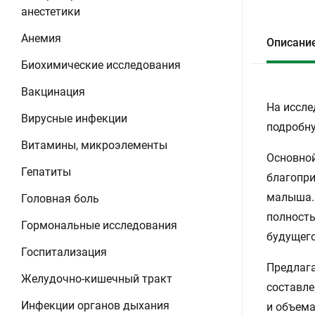
анестетики
Анемия
Описани
Биохимические исследования
Вакцинация
На иссле
Вирусные инфекции
подробну
Витамины, микроэлементы
Основной
Гепатиты
благопри
малыша. 
Головная боль
полность
Гормональные исследования
будущего
Госпитализация
Предлага
Желудочно-кишечный тракт
составле
Инфекции органов дыхания
и объема