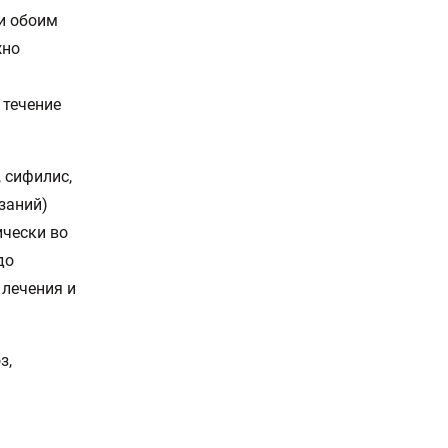
ти обоим
жно
 течение
 сифилис,
азаний)
ически во
до
лечения и
з,