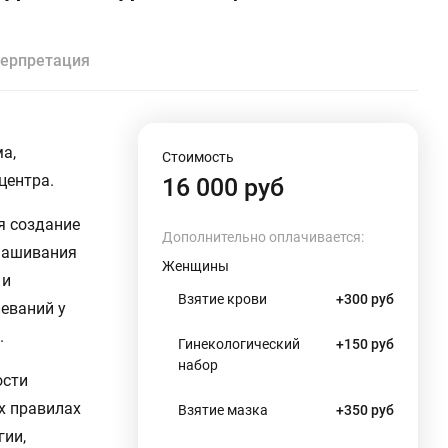
ерпретация
а,
Стоимость
центра.
16 000 руб
я создание
Дополнительно оплачивается:
ынашивания
Женщины
 и
Взятие крови
+300 руб
еваний у
.
Гинекологический
+150 руб
набор
ости
х правилах
Взятие мазка
+350 руб
гии,