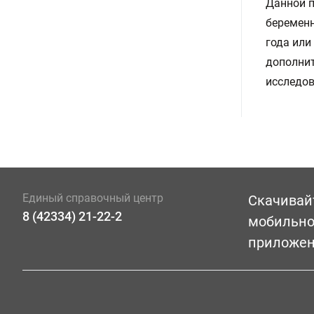
Данной п
беременн
года или
дополнит
исследов
Единый справочный центр
Скачивай
8 (42334) 21-22-2
мобильн
приложе