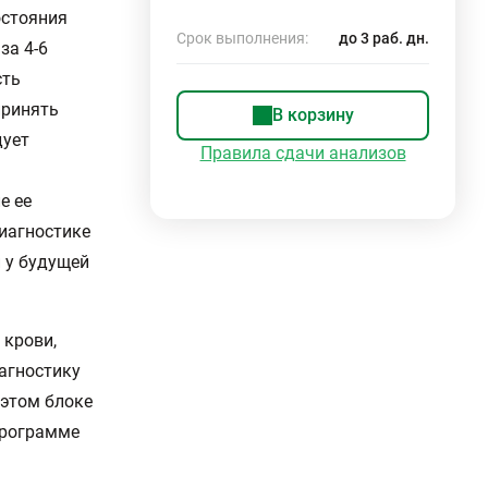
остояния
Срок выполнения:
до 3 раб. дн.
за 4-6
сть
принять
В корзину
дует
Правила сдачи анализов
е ее
иагностике
 у будущей
 крови,
агностику
 этом блоке
программе