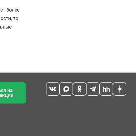
ет более
ости, то
льные
ся на
 акции