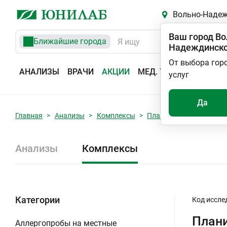
Вольно-Наде
Ваш город
Во
Ближайшие города
Надеждинск
От выбора гор
АНАЛИЗЫ
ВРАЧИ
АКЦИИ
МЕД. УСЛУГИ
АДРЕС
услуг
Да
Главная
Анализы
Комплексы
Планирование и контро
Анализы
Комплексы
Категории
Код иссле
Плани
Аллергопробы на местные