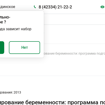
8 (42334) 21-22-2
ждинское
льно-
ое
?
ода зависит набор
А
ВАЖНО И ПОЛЕЗНО
Нет
ль беременности
Планирование беременности: программа подг
дования: 2013
рование беременности: программа п