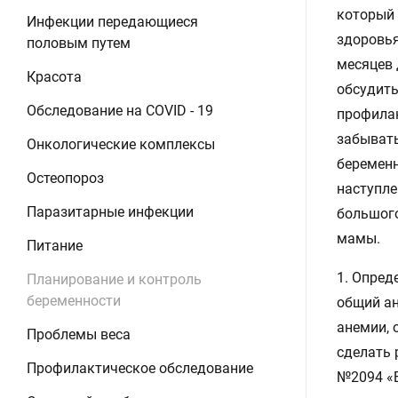
который 
Инфекции передающиеся
здоровья
половым путем
месяцев 
Красота
обсудить
Обследование на COVID - 19
профилак
забывать
Онкологические комплексы
беременн
Остеопороз
наступле
Паразитарные инфекции
большого
мамы.
Питание
1. Опред
Планирование и контроль
беременности
общий ан
анемии, 
Проблемы веса
сделать 
Профилактическое обследование
№2094 «Б