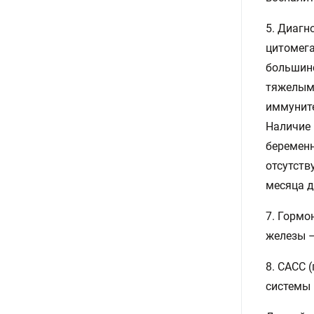
5. Диагн
цитомега
большинс
тяжелыми
иммуните
Наличие 
беременн
отсутств
месяца д
7. Гормо
железы –
8. САСС 
системы 