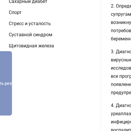
Сахарный диабет
2. Опред
Спорт
супругам
возникну
Стресс и усталость
потребов
Суставной синдром
беременн
Щитовидная железа
3. Диагн
вирусные
исследов
все прог
ть результатов
появлени
предупре
4. Диагн
уреаплаз
инфицир
воспалит