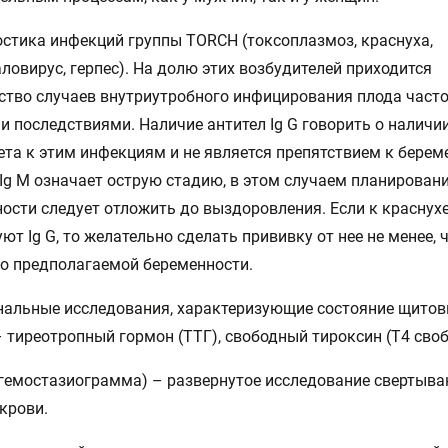
остика инфекций группы ТОRCH (токсоплазмоз, краснуха,
ловирус, герпес). На долю этих возбудителей приходится
тво случаев внутриутробного инфицирования плода часто
 последствиями. Наличие антител Ig G говорить о наличи
та к этим инфекциям и не является препятствием к берем
Ig М означает острую стадию, в этом случаем планирован
ости следует отложить до выздоровления. Если к краснух
уют Ig G, то желательно сделать прививку от нее не менее, 
о предполагаемой беременности.
нальные исследования, характеризующие состояние щито
 тиреотропный гормон (ТТГ), свободный тироксин (Т4 сво
(гемостазиограмма) – развернутое исследование свертыв
крови.