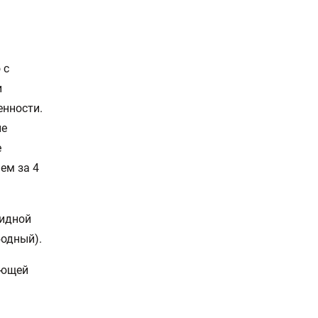
 с
и
енности.
ие
е
чем за 4
видной
бодный).
ающей