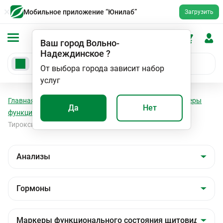
Мобильное приложение “Юнилаб”
Загрузить
Ваш город
Вольно-
Надеждинское
?
От выбора города зависит набор
услуг
Главная
Анализы
Анализы
Гормоны
Маркеры
Да
Нет
функционального состояния щитовидной железы
Тироксин свободный (Т4 св.)