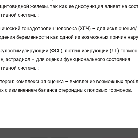
щитовидной железы, так как ее дисфункция влияет на сос
тивной системы;
нический гонадотропин человека (ХГЧ) – для исключения/
дения беременности как одной из возможных причин нар
кулостимулирующий (ФСГ), лютеинизирующий (ЛГ) гормон
н, эстрадиол – для оценки функционального состояния
тивной системы;
стерон: комплексная оценка – выявление возможных пробл
х с изменением баланса стероидных половых гормонов.