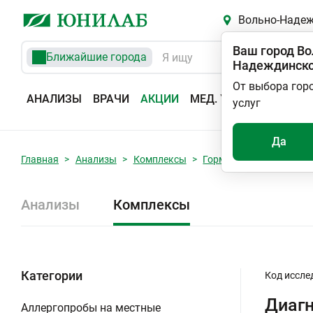
Вольно-Наде
Ваш город
Во
Ближайшие города
Надеждинск
От выбора гор
АНАЛИЗЫ
ВРАЧИ
АКЦИИ
МЕД. УСЛУГИ
АДРЕС
услуг
Да
Главная
Анализы
Комплексы
Гормональные исследо
Анализы
Комплексы
Категории
Код иссле
Диагн
Аллергопробы на местные