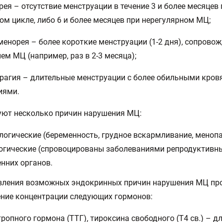
рея – отсутствие менструации в течение 3 и более месяцев
ом цикле, либо 6 и более месяцев при нерегулярном МЦ;
менорея – более короткие менструации (1-2 дня), сопров
ем МЦ (например, раз в 2-3 месяца);
рагия – длительные менструации с более обильными кро
иями.
уют несколько причин нарушения МЦ:
логические (беременность, грудное вскармливание, менопа
огические (спровоцированы заболеваниями репродуктивн
нних органов.
вления возможных эндокринных причин нарушения МЦ пр
ние концентрации следующих гормонов:
тропного гормона (ТТГ), тироксина свободного (Т4 св.) – д