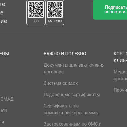
те
Подписать
ое
новости и
ние
IOS
ANDROID
ЦЕНЫ
ВАЖНО И ПОЛЕЗНО
КОРП
КЛИЕ
Документы для заключения
договора
Меди
орган
Система скидок
Прочи
Подарочные сертификаты
р/СМАД
Сертификаты на
чей
комплексные программы
ги
Застрахованным по ОМС и