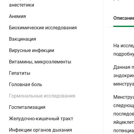
анестетики
Анемия
Описани
Биохимические исследования
Вакцинация
На иссле
Вирусные инфекции
подробну
Витамины, микроэлементы
Данная п
Гепатиты
эндокри
менструа
Головная боль
Гормональные исследования
Менструа
следующе
Госпитализация
последов
Желудочно-кишечный тракт
яйцеклет
Инфекции органов дыхания
потенциа