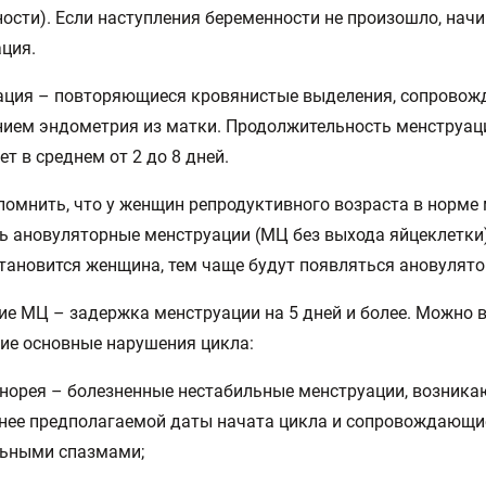
ости). Если наступления беременности не произошло, начи
ция.
ация – повторяющиеся кровянистые выделения, сопрово
ием эндометрия из матки. Продолжительность менструац
ет в среднем от 2 до 8 дней.
помнить, что у женщин репродуктивного возраста в норме 
ь ановуляторные менструации (МЦ без выхода яйцеклетки
тановится женщина, тем чаще будут появляться ановулят
е МЦ – задержка менструации на 5 дней и более. Можно 
ие основные нарушения цикла:
норея – болезненные нестабильные менструации, возника
нее предполагаемой даты начата цикла и сопровождающи
льными спазмами;