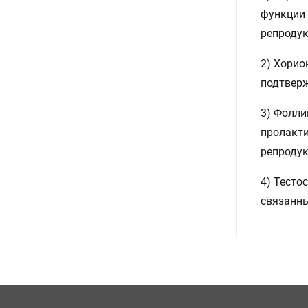
функции 
репродук
2) Хорио
подтверж
3) Фолли
пролакти
репродук
4) Тесто
связанны