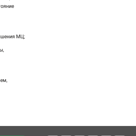
тояние
ушения МЦ;
ы,
ем,