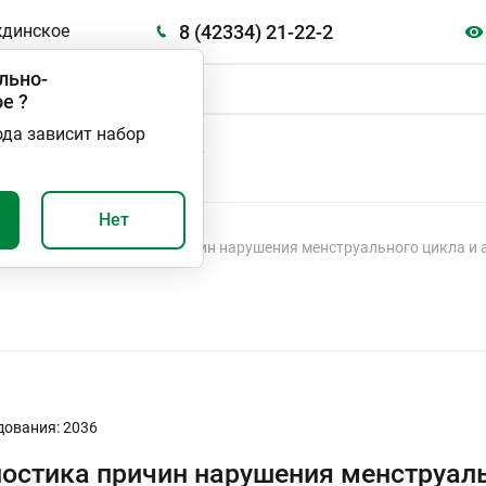
8 (42334) 21-22-2
ждинское
льно-
ое
?
ода зависит набор
А
ВАЖНО И ПОЛЕЗНО
Нет
вания
Диагностика причин нарушения менструального цикла и 
дования: 2036
остика причин нарушения менструаль