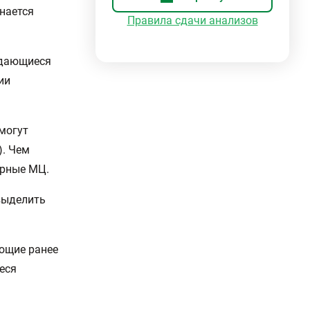
нается
Правила сдачи анализов
ждающиеся
ии
могут
). Чем
орные МЦ.
выделить
ющие ранее
еся