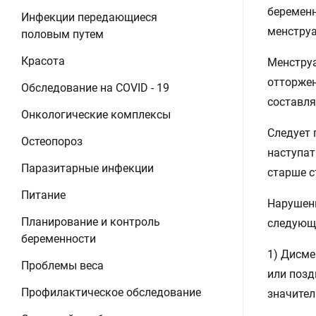
беременн
Инфекции передающиеся
менструа
половым путем
Красота
Менстру
отторжен
Обследование на COVID - 19
составля
Онкологические комплексы
Следует 
Остеопороз
наступат
Паразитарные инфекции
старше с
Питание
Нарушени
Планирование и контроль
следующ
беременности
1) Дисме
Проблемы веса
или позд
Профилактическое обследование
значите