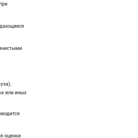
 при
ождающиеся
вянистыми
уза);
ых или иных
оводится
ля оценки