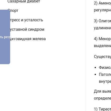
Сахарный диабет
2) Амено
регулярн
Спорт
Стресс и усталость
3) Олиго
удлинени
Суставной синдром
ть результатов
Щитовидная железа
4) Менор
выделен
Существ
Физио
Патол
внутре
Для выя
определе
1) Тирео