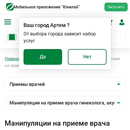
Мобильное приложение “Юнилаб”
Загрузить
Ваш город
Артем
?
От выбора города зависит набор
услуг
Да
Нет
Главная
Мед. услуги
Приемы врачей
Манипуляции
на приеме врача гинеколога, акушера-гинеколога
Манипуляции на приеме врача