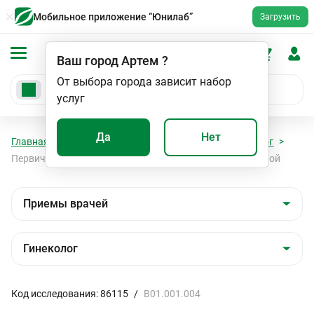
Мобильное приложение “Юнилаб”
Загрузить
Ваш город
Артем
?
От выбора города зависит набор
услуг
Да
Нет
Главная
Мед. услуги
Приемы врачей
Гинеколог
Первичный прием врача акушера-гинеколога беременной
Код исследования: 86115
/
B01.001.004