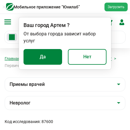
Мобильное приложение “Юнилаб”
Загрузить
Ваш город
Артем
?
От выбора города зависит набор
услуг
Да
Нет
Главная
Мед. услуги
Приемы врачей
Невролог
Первичный прием врача невролога
Код исследования: 87600