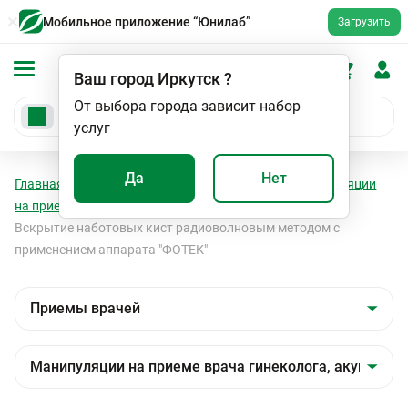
Мобильное приложение “Юнилаб”
Загрузить
Ваш город
Иркутск
?
От выбора города зависит набор
услуг
Да
Нет
Главная
Мед. услуги
Приемы врачей
Манипуляции
на приеме врача гинеколога, акушера-гинеколога
Вскрытие наботовых кист радиоволновым методом с
применением аппарата "ФОТЕК"