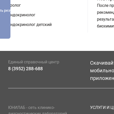
Уролог
После п
ть результатов
рекомен
Эндокринолог
результ
Эндокринолог детский
биохимич
Единый справочный центр
Скачивай
8 (3952) 288-688
мобильн
приложе
ЮНИЛАБ - сеть клинико-
УСЛУГИ И 
диагностических лабораторий,