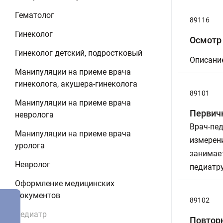
Гематолог
89116
Гинеколог
Осмотр
Гинеколог детский, подростковый
Описание
Манипуляции на приеме врача
гинеколога, акушера-гинеколога
89101
Манипуляции на приеме врача
Первич
невролога
Врач-пе
Манипуляции на приеме врача
измерени
уролога
занимает
Невролог
педиатр
Оформление медицинских
документов
89102
Педиатр
Повтор