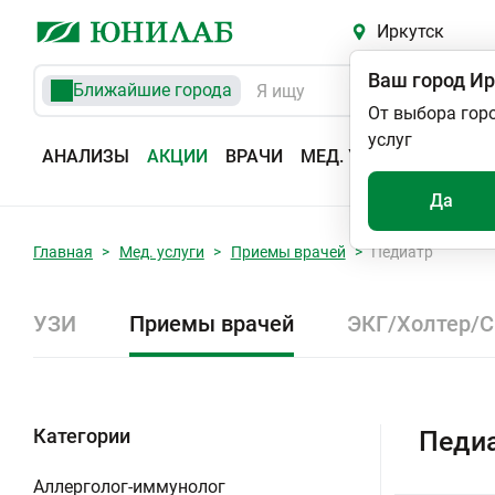
Иркутск
Ваш город
Ир
Ближайшие города
От выбора гор
услуг
АНАЛИЗЫ
АКЦИИ
ВРАЧИ
МЕД. УСЛУГИ
АДРЕС
Да
Главная
Мед. услуги
Приемы врачей
Педиатр
УЗИ
Приемы врачей
ЭКГ/Холтер/
Категории
Педиа
Аллерголог-иммунолог