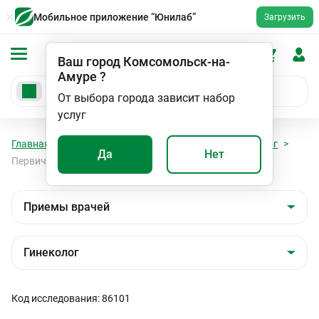
Мобильное приложение “Юнилаб”
Загрузить
Ваш город
Комсомольск-на-
Амуре
?
От выбора города зависит набор
услуг
Главная
Мед. услуги
Приемы врачей
Гинеколог
Да
Нет
Первичный прием врача акушера-гинеколога
Код исследования: 86101