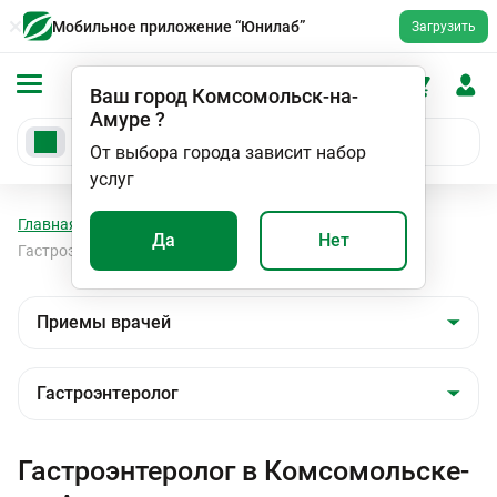
Мобильное приложение “Юнилаб”
Загрузить
Ваш город
Комсомольск-на-
Амуре
?
От выбора города зависит набор
услуг
Главная
Мед. услуги
Приемы врачей
Да
Нет
Гастроэнтеролог
Гастроэнтеролог в Комсомольске-