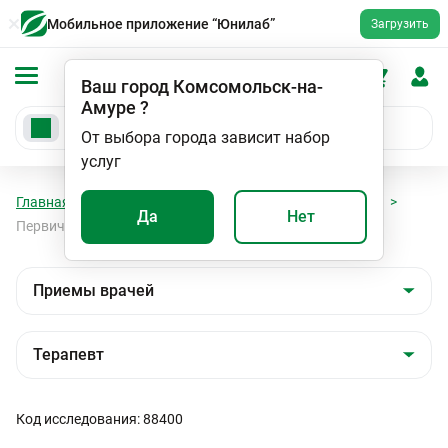
Мобильное приложение “Юнилаб”
Загрузить
Ваш город
Комсомольск-на-
Амуре
?
От выбора города зависит набор
услуг
Главная
Мед. услуги
Приемы врачей
Терапевт
Да
Нет
Первичный прием врача терапевта
Код исследования: 88400