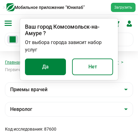
Мобильное приложение “Юнилаб”
Загрузить
Ваш город
Комсомольск-на-
Амуре
?
От выбора города зависит набор
услуг
Главная
Мед. услуги
Приемы врачей
Невролог
Да
Нет
Первичный прием врача невролога
Код исследования: 87600