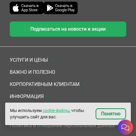
Подписаться на новости и акции
УСЛУГИ И ЦЕНЫ
Анализы
ВАЖНО И ПОЛЕЗНО
Комплексы
Документы для заключения договора
КОРПОРАТИВНЫМ КЛИЕНТАМ
УЗИ
Система скидок
Медицинским организациям
ИНФОРМАЦИЯ
ЭКГ/Холтер/СМАД
Подарочные сертификаты
Прочим организациям
О Компании
Мы используем
cookie-файлы
, чтобы
© «ЮНИЛАБ», 2003 - 2026
Понятно
улучшить сайт для вас.
Приемы врачей
Сертификаты на комплексные программы
Контакты
Политика в отношении персональных данных
Прочие услуги
Застрахованным по ОМС и ДМС
Адреса