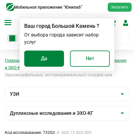
Мобильное приложение “Юнилаб”
Загрузить
Ваш город
Большой Камень
?
От выбора города зависит набор
услуг
Да
Нет
Главная
Мед. услуги
УЗИ
Дуплексные исследования
и ЭХО-КГ
Дуплексное сканирование магистральных
(брахиоцефальных, экстракраниальных) сосудов шеи
Код исследования: 73203
/
A04.12.005.005