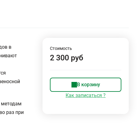
дов в
Стоимость
енивают
2 300 руб
тся
веносной
В корзину
Как записаться ?
м методам
во раз при