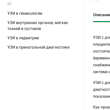
КГ
УЗИ в гинекологии
Описани
УЗИ внутренних органов, мягких
тканей и суставов
УЗИ с до
УЗИ в педиатрии
плаценте
УЗИ в пренатальной диагностике
состояте
беременн
снабжени
системе 
УЗИ с до
диагност
показани
Как пров