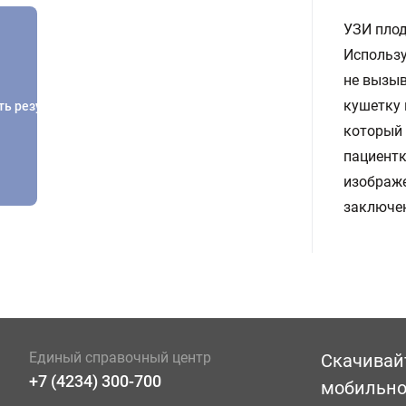
УЗИ плод
Использу
не вызы
кушетку 
ть результатов
который 
пациентк
изображе
заключен
Единый справочный центр
Скачивай
+7 (4234) 300-700
мобильн