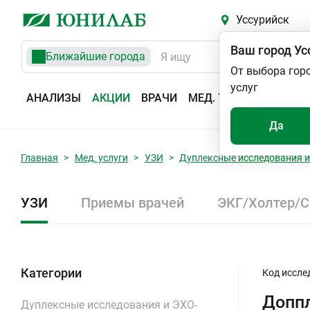
Уссурийск
Ваш город
Ус
Ближайшие города
От выбора гор
услуг
АНАЛИЗЫ
АКЦИИ
ВРАЧИ
МЕД. УСЛУГИ
АДРЕС
Да
Главная
Мед. услуги
УЗИ
Дуплексные исследования и
УЗИ
Приемы врачей
ЭКГ/Холтер/
Категории
Код иссле
Допп
Дуплексные исследования и ЭХО-