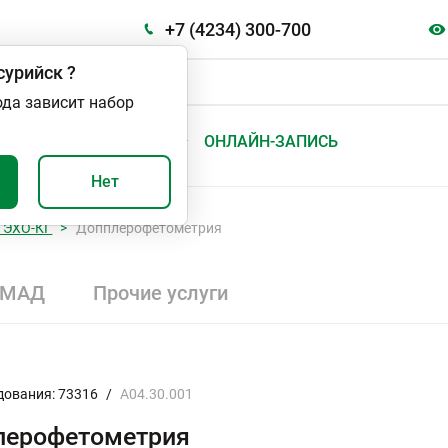
+7 (4234) 300-700
сурийск
?
ода зависит набор
А
ВАЖНО И ПОЛЕЗНО
ОНЛАЙН-ЗАПИСЬ
Нет
 ЭХО-КГ
Допплерофетометрия
СМАД
Прочие услуги
дования: 73316
/
A04.30.001
лерофетометрия