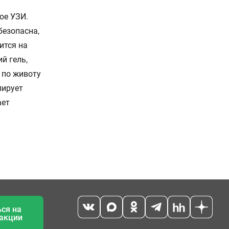
ое УЗИ.
безопасна,
ится на
й гель,
 по животу
лирует
ает
ся на
 акции