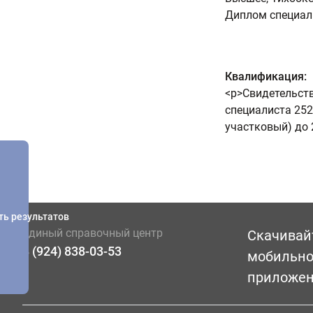
Диплом специали
Квалификация:
<p>Свидетельств
специалиста 2522
участковый) до 
ть результатов
Единый справочный центр
Скачивай
8 (924) 838-03-53
мобильн
приложе