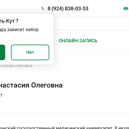
8 (924) 838-03-53
ть-Кут
?
ода зависит набор
А
ВАЖНО И ПОЛЕЗНО
ОНЛАЙН-ЗАПИСЬ
Нет
астасия Олеговна
настасия Олеговна
нт
анский государственный медицинский университет, 8 июля