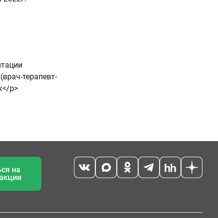
итации
(врач-терапевт-
к</p>
ся на
 акции