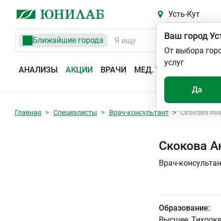
Усть-Кут
Ваш город
Ус
Ближайшие города
От выбора гор
услуг
АНАЛИЗЫ
АКЦИИ
ВРАЧИ
МЕД. УСЛУГИ
АДРЕС
Да
Главная
Специалисты
Врач-консультант
Скокова Ан
Скокова А
Врач-консульта
Образование:
Высшее, Тихооке