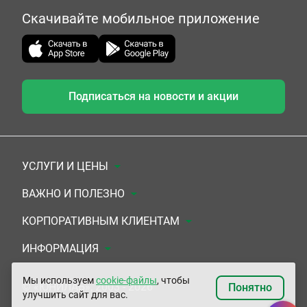
Скачивайте мобильное приложение
Подписаться на новости и акции
УСЛУГИ И ЦЕНЫ
Анализы
ВАЖНО И ПОЛЕЗНО
Комплексы
Документы для заключения договора
КОРПОРАТИВНЫМ КЛИЕНТАМ
УЗИ
Система скидок
Медицинским организациям
ИНФОРМАЦИЯ
ЭКГ/Холтер/СМАД
Подарочные сертификаты
Прочим организациям
О Компании
Мы используем
cookie-файлы
, чтобы
© «ЮНИЛАБ», 2003 - 2026
Понятно
улучшить сайт для вас.
Приемы врачей
Сертификаты на комплексные программы
Контакты