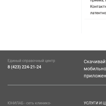
приема,
Контактн
латентн
Единый справочный центр
Скачивай
8 (423) 224-21-24
мобильн
приложе
ЮНИЛАБ - сеть клинико-
УСЛУГИ И 