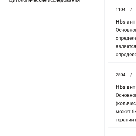
Цитологические исследования
1104
/
Hbs ант
Основной
определе
являетс
определе
2504
/
Hbs ант
Основной
(количес
может бы
терапии 