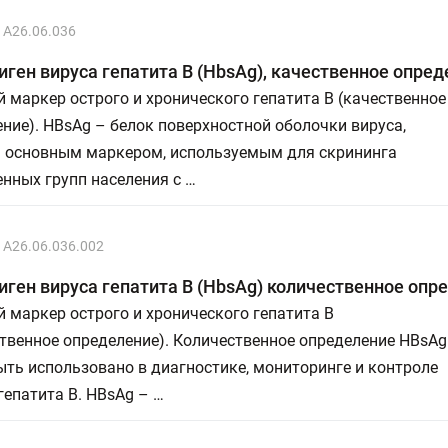
A26.06.036
иген вируса гепатита В (HbsAg), качественное опре
 маркер острого и хронического гепатита В (качественное
ние). HBsAg – белок поверхностной оболочки вируса,
я основным маркером, используемым для скрининга
нных групп населения с …
A26.06.036.002
иген вируса гепатита В (HbsAg) количественное опр
 маркер острого и хронического гепатита В
твенное определение). Количественное определение HBsAg
ть использовано в диагностике, мониторинге и контроле
гепатита В. HBsAg – …