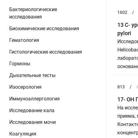
Бактериологические
1602
/
исследования
13 С- у
Биохимические исследования
pylori
Гематология
Исследо
Helicoba
Гистологические исследования
лаборато
Гормоны
основанн
Дыхательные тесты
Изосерология
813
/
Иммуноаллергология
17- ОН 
На иссле
Исследование кала
приема,
Исследования мочи
Контактн
концентр
Коагуляция