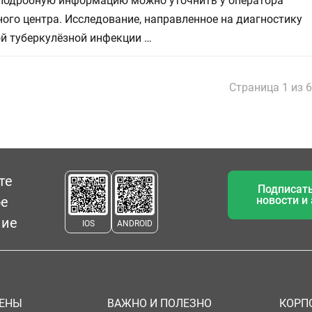
 подробную информацию можно уточнить у оператора
ого центра. Исследование, направленное на диагностику
ой туберкулёзной инфекции …
Страница 1 из 
те
Подписать
ое
новости и
ние
IOS
ANDROID
ЦЕНЫ
ВАЖНО И ПОЛЕЗНО
КОРП