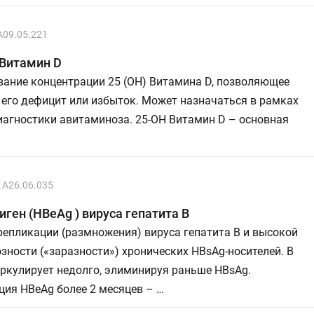
A09.05.221
 Витамин D
вание концентрации 25 (ОН) Витамина D, позволяющее
его дефицит или избыток. Может назначаться в рамках
иагностики авитаминоза. 25-OH Витамин D – основная
A26.06.035
иген (HBeAg ) вируса гепатита В
епликации (размножения) вируса гепатита В и высокой
зности («заразности») хронических НВsAg-носителей. В
ркулирует недолго, элиминируя раньше HBsAg.
ия HBeAg более 2 месяцев – …