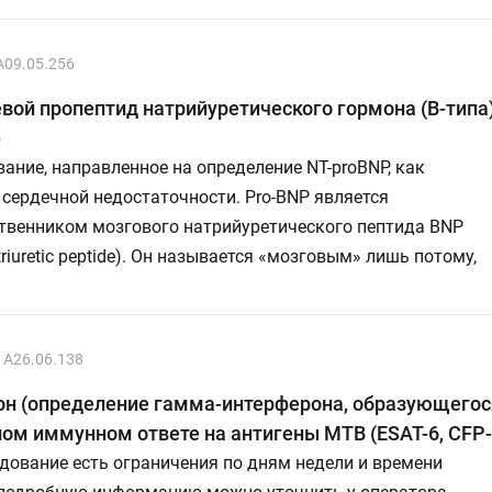
A09.05.256
вой пропептид натрийуретического гормона (В-типа)
)
ание, направленное на определение NT-proBNP, как
сердечной недостаточности. Рro-BNP является
твенником мозгового натрийуретического пептида BNP
atriuretic peptide). Он называется «мозговым» лишь потому,
A26.06.138
он (определение гамма-интерферона, образующегос
ом иммунном ответе на антигены МТВ (ESAT-6, CFP-10
дование есть ограничения по дням недели и времени