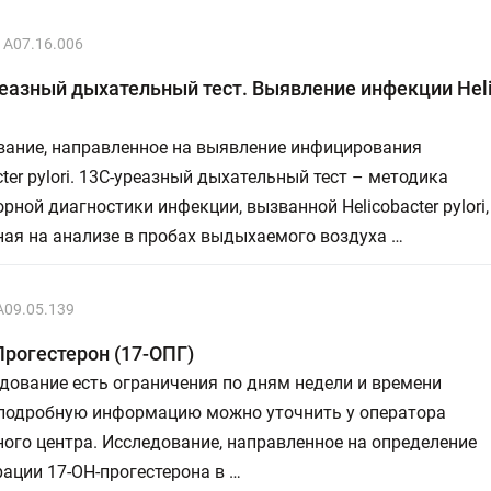
A07.16.006
реазный дыхательный тест. Выявление инфекции Heli
вание, направленное на выявление инфицирования
cter pylori. 13С-уреазный дыхательный тест – методика
рной диагностики инфекции, вызванной Helicobacter pylori,
ая на анализе в пробах выдыхаемого воздуха …
A09.05.139
Прогестерон (17-ОПГ)
дование есть ограничения по дням недели и времени
 подробную информацию можно уточнить у оператора
ого центра. Исследование, направленное на определение
ации 17-ОН-прогестерона в …