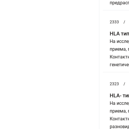
предрас
2333
/
HLA ти
На иссле
приема,
Контактн
генетич
2323
/
HLA- ти
На иссле
приема,
Контактн
разновид