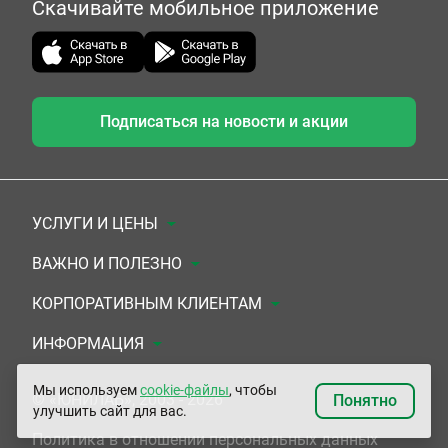
Скачивайте мобильное приложение
Подписаться на новости и акции
УСЛУГИ И ЦЕНЫ
Анализы
ВАЖНО И ПОЛЕЗНО
Комплексы
Документы для заключения договора
КОРПОРАТИВНЫМ КЛИЕНТАМ
УЗИ
Система скидок
Медицинским организациям
ИНФОРМАЦИЯ
ЭКГ/Холтер/СМАД
Подарочные сертификаты
Прочим организациям
О Компании
Мы используем
cookie-файлы
, чтобы
© «ЮНИЛАБ», 2003 - 2026
Понятно
улучшить сайт для вас.
Приемы врачей
Сертификаты на комплексные программы
Контакты
Политика в отношении персональных данных