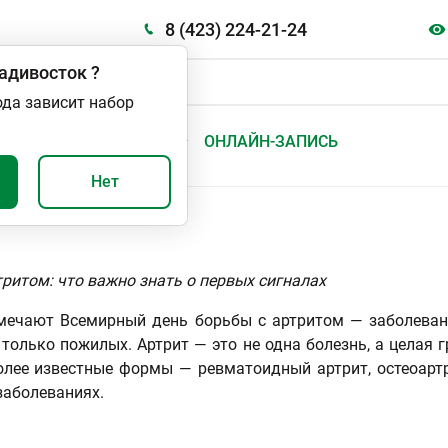
8 (423) 224-21-24
адивосток
?
ода зависит набор
А
ВАЖНО И ПОЛЕЗНО
ОНЛАЙН-ЗАПИСЬ
Нет
ритом: что важно знать о первых сигналах
мечают Всемирный день борьбы с артритом — заболеван
 только пожилых. Артрит — это не одна болезнь, а целая г
олее известные формы — ревматоидный артрит, остеоартри
заболеваниях.