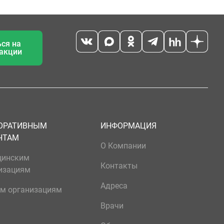
ся на
 акции
ОРАТИВНЫМ
ИНФОРМАЦИЯ
НТАМ
О Компании
цинским
Контакты
изациям
Адреса
м организациям
Врачи