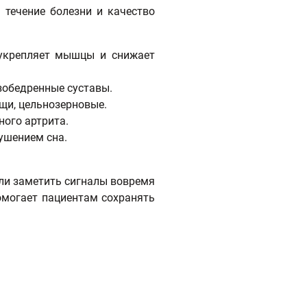
 течение болезни и качество
 укрепляет мышцы и снижает
зобедренные суставы.
щи, цельнозерновые.
ного артрита.
рушением сна.
сли заметить сигналы вовремя
омогает пациентам сохранять