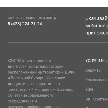
Единый справочный центр
Скачивай
8 (423) 224-21-24
мобильн
приложе
ЮНИЛАБ - сеть клинико-
УСЛУГИ И 
диагностических лабораторий,
Анализы
расположенных на территории ДВФО
и Восточной Сибири. Уже более
Комплексы
двадцати лет предоставляет
качественный медицинский сервис.
УЗИ
Сочетание современного
ЭКГ/Холте
оборудования и
высококвалифицированного