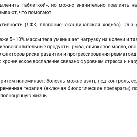
ылечить таблеткой», но можно значительно повлиять на
зывают, что помогают:
ктивность (ЛФК, плавание, скандинавская ходьба). Она
даже 5–10% массы тела уменьшает нагрузку на колени и та
тивовоспалительные продукты: рыба, оливковое масло, ово
з факторов риска развития и прогрессирования ревматоид
: хроническое воспаление связано с уровнем стресса и на
ритом напоминает: болезнь можно взять под контроль, е
временная терапия (включая биологические препараты) п
и полноценную жизнь.