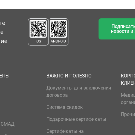
те
Подписать
ое
новости и
ние
IOS
ANDROID
ЦЕНЫ
ВАЖНО И ПОЛЕЗНО
КОРП
КЛИЕ
Документы для заключения
договора
Меди
орган
Система скидок
Прочи
Подарочные сертификаты
р/СМАД
Сертификаты на