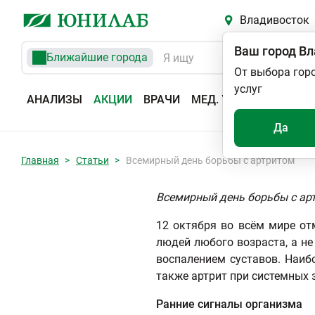
Владивосток
Ваш город
Вл
Ближайшие города
От выбора гор
услуг
АНАЛИЗЫ
АКЦИИ
ВРАЧИ
МЕД. УСЛУГИ
АДРЕС
Да
Главная
Статьи
Всемирный день борьбы с артритом
Всемирный день борьбы с арт
12 октября во всём мире от
людей любого возраста, а не
воспалением суставов. Наиб
также артрит при системных 
Ранние сигналы организма