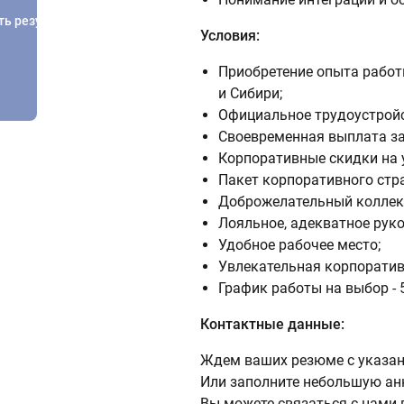
ть результатов
Условия:
Приобретение опыта работ
и Сибири;
Официальное трудоустройс
Своевременная выплата за
Корпоративные скидки на 
Пакет корпоративного стр
Доброжелательный коллект
Лояльное, адекватное руко
Удобное рабочее место;
Увлекательная корпоратив
График работы на выбор - 5/
Контактные данные:
Ждем ваших резюме с указан
Или заполните небольшую ан
Вы можете связаться с нами 