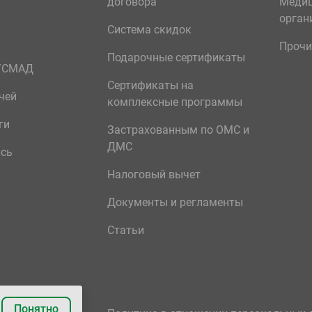
договора
Меди
орган
Система скидок
Прочи
Подарочные сертификаты
р/СМАД
Сертификаты на
чей
комплексные программы
ги
Застрахованным по ОМС и
ДМС
ись
Налоговый вычет
Документы и регламенты
Статьи
Понятно