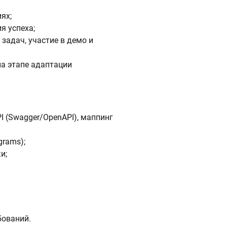
ях;
я успеха;
задач, участие в демо и
на этапе адаптации
I (Swagger/OpenAPI), маппинг
grams);
и;
бований.