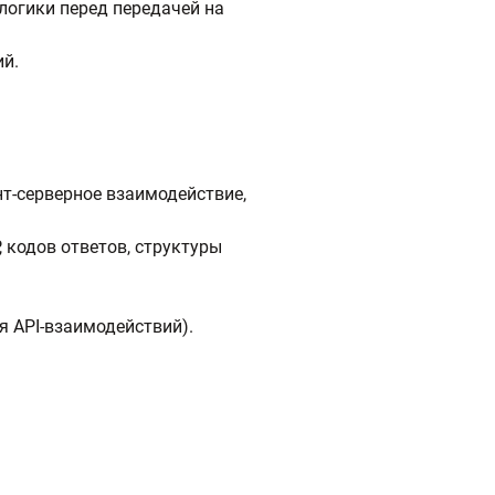
логики перед передачей на
ий.
нт-серверное взаимодействие,
 кодов ответов, структуры
 API-взаимодействий).