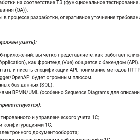
аботки на соответствие ТЗ (функциональное тестирование 
ания (QA)).
 в процессе разработки, оперативное уточнение требован
должен уметь):
-приложений: вы четко представляете, как работает клие
Application), как фронтенд (Vue) общается с бэкендом (API).
итать и писать спецификации API, понимание методов HTTP,
gger/OpenAPI будет огромным плюсом.
ных баз данных (SQL).
иями BPMN/UML (особенно Sequence Diagrams для описания
приветствуются):
тированного и управленческого учета 1С;
и конфигурациями 1С;
электронного документооборота;
бменов между системами веб-приложений и 1С.