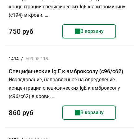
концентрации специфических IgE к азитромицину
(с194) в крови. …
750 руб
В корзину
1494
/
A09.05.118
Специфические Ig E к амброксолу (c96/с62)
Исследование, направленное на определение
концентрации специфических IgE к амброксолу
(c96/с62) в крови. …
860 руб
В корзину