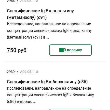
2954
/
A09.05.118
Специфические Ig E к анальгину
(метамизолу) (с91)
Исследование, направленное на определение
концентрации специфических IgE к анальгину
(метамизолу) (с91) в …
750 руб
В корзину
2939
/
A09.05.118
Специфические Ig E к бензокаину (c86)
Исследование, направленное на определение
концентрации специфических IgE к бензокаину
(с86) в крови. …