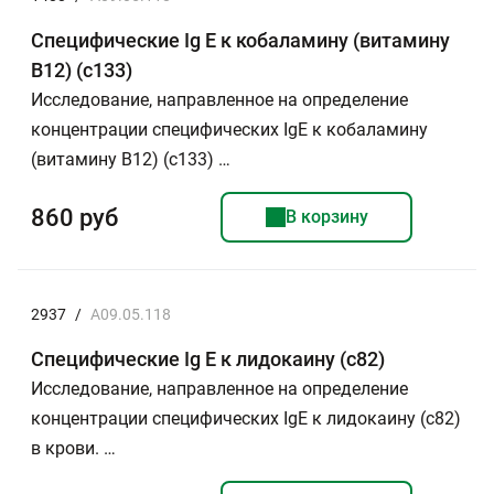
Специфические Ig E к кобаламину (витамину
В12) (c133)
Исследование, направленное на определение
концентрации специфических IgE к кобаламину
(витамину В12) (с133) …
860 руб
В корзину
2937
/
A09.05.118
Специфические Ig E к лидокаину (c82)
Исследование, направленное на определение
концентрации специфических IgE к лидокаину (с82)
в крови. …