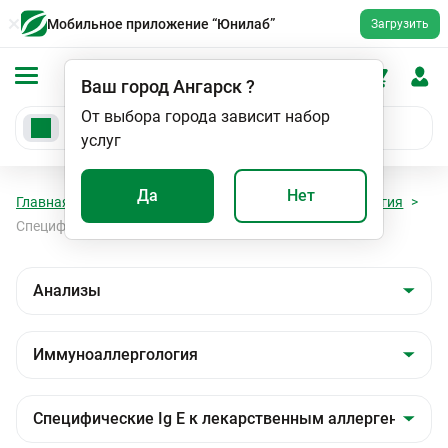
Мобильное приложение “Юнилаб”
Загрузить
Ваш город
Ангарск
?
От выбора города зависит набор
услуг
Да
Нет
Главная
Анализы
Анализы
Иммуноаллергология
Специфические Ig E к лекарственным аллергенам