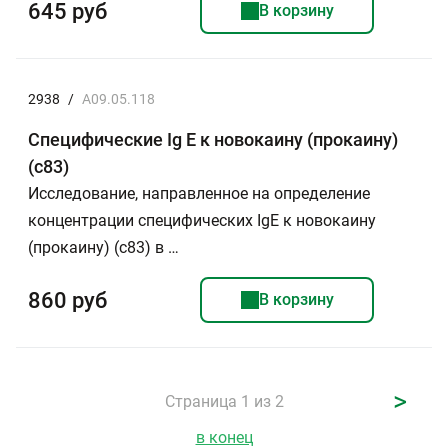
645 руб
В корзину
2938
/
A09.05.118
Специфические Ig E к новокаину (прокаину)
(c83)
Исследование, направленное на определение
концентрации специфических IgE к новокаину
(прокаину) (с83) в …
860 руб
В корзину
>
Страница 1 из 2
в конец