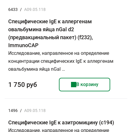
6433
/
A09.05.118
Специфические IgE к аллергенам
овальбумина яйца nGal d2
(предвакцинальный пакет) (f232),
ImmunoCAP
Исследование, направленное на определение
концентрации специфических IgE к аллергенам
овальбумина яйца nGal …
1 750 руб
В корзину
1496
/
A09.05.118
Специфические IgE к азитромицину (c194)
Исследование, направленное на определение