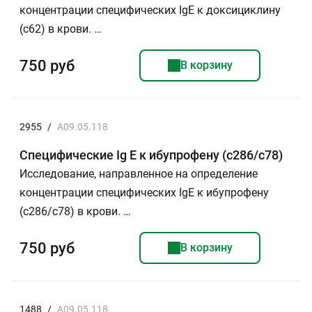
концентрации специфических IgE к доксициклину
(c62) в крови. …
750 руб
В корзину
2955
/
A09.05.118
Специфические Ig E к ибупрофену (с286/c78)
Исследование, направленное на определение
концентрации специфических IgE к ибупрофену
(с286/с78) в крови. …
750 руб
В корзину
1488
/
A09.05.118