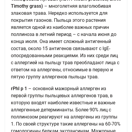
Timothy grass)
– многолетняя влаголюбивая
злаковая трава. Нередко используется для
покрытия газонов. Пыльца этого растения
является одной из наиболее важных причин
поллиноза в летний период – с начала июня до
конца июля. Она имеет сложный антигенный
состав, около 15 антигенов связывают с IgE-
опосредованными реакциями. Из них среди лиц
с аллергией на пыльцу трав преобладают лица с
ответом на аллергены, относимые в первую и
пятую группу аллергенов пыльцы трав.
rPhl p 1
– основной мажорный аллерген из
первой группы пыльцевых аллергенов трав, в
которую входят наиболее известные и важные
аллергенные детерминанты. Более 90% лиц с
поллинозом реагируют на аллергены из группы
1. По своей структуре такие аллергены на 60-70%
гомологичны белкам экспансинам. Мажорные