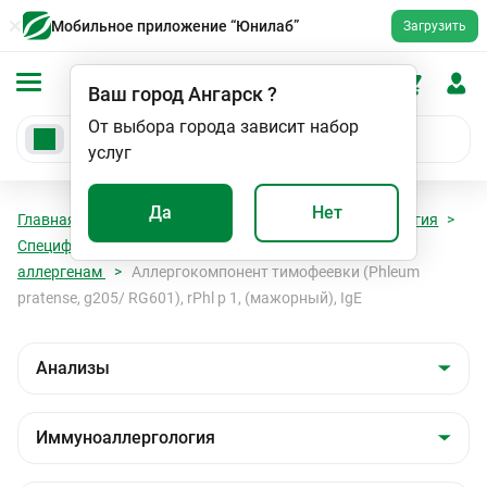
Мобильное приложение “Юнилаб”
Загрузить
Ваш город
Ангарск
?
От выбора города зависит набор
услуг
Да
Нет
Главная
Анализы
Анализы
Иммуноаллергология
Специфические IgE к ингаляционным (пыльцевым)
аллергенам
Аллергокомпонент тимофеевки (Phleum
pratense, g205/ RG601), rPhl p 1, (мажорный), IgE