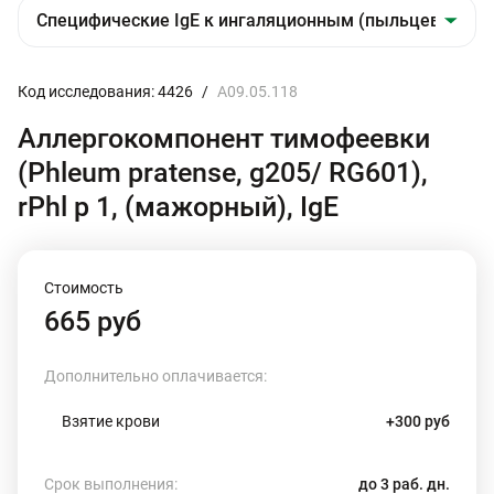
Код исследования: 4426
/
A09.05.118
Аллергокомпонент тимофеевки
(Phleum pratense, g205/ RG601),
rPhl p 1, (мажорный), IgE
Стоимость
665 руб
Дополнительно оплачивается:
Взятие крови
+300 руб
Срок выполнения:
до 3 раб. дн.