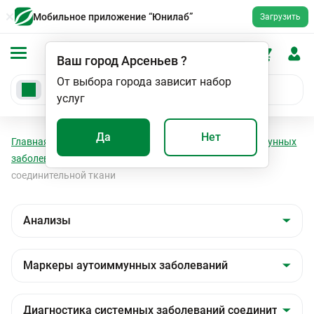
Мобильное приложение “Юнилаб”
Загрузить
Ваш город
Арсеньев
?
От выбора города зависит набор
услуг
Да
Нет
Главная
Анализы
Анализы
Маркеры аутоиммунных
заболеваний
Диагностика системных заболеваний
соединительной ткани