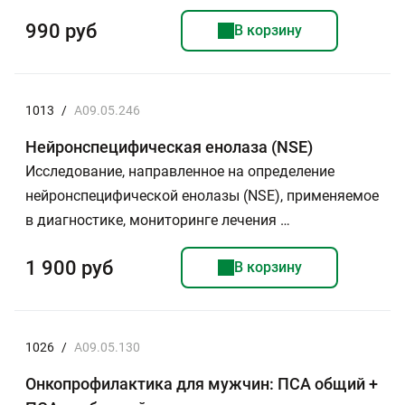
990 руб
В корзину
1013
/
A09.05.246
Нейронспецифическая енолаза (NSE)
Исследование, направленное на определение
нейронспецифической енолазы (NSE), применяемое
в диагностике, мониторинге лечения …
1 900 руб
В корзину
1026
/
A09.05.130
Онкопрофилактика для мужчин: ПСА общий +