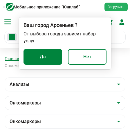
Мобильное приложение “Юнилаб”
Загрузить
Ваш город
Арсеньев
?
От выбора города зависит набор
услуг
Да
Нет
Главная
Анализы
Анализы
Онкомаркеры
Онкомаркеры