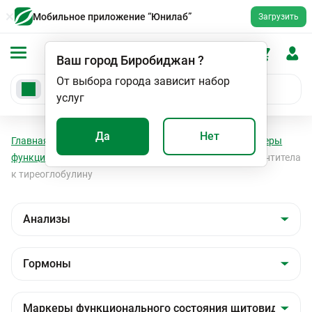
Мобильное приложение “Юнилаб”
Загрузить
Ваш город
Биробиджан
?
От выбора города зависит набор
услуг
Да
Нет
Главная
Анализы
Анализы
Гормоны
Маркеры
функционального состояния щитовидной железы
Антитела
к тиреоглобулину