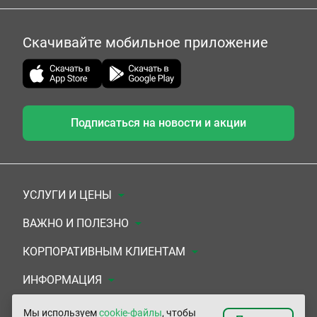
Скачивайте мобильное приложение
Подписаться на новости и акции
УСЛУГИ И ЦЕНЫ
Анализы
ВАЖНО И ПОЛЕЗНО
Комплексы
Документы для заключения договора
КОРПОРАТИВНЫМ КЛИЕНТАМ
УЗИ
Система скидок
Медицинским организациям
ИНФОРМАЦИЯ
ЭКГ/Холтер/СМАД
Подарочные сертификаты
Прочим организациям
О Компании
Мы используем
cookie-файлы
, чтобы