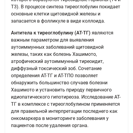
T3). В процессе синтеза тиреоглобулин покидает
основные клетки щитовидной железы и
запасается в фолликуле в виде коллоида.
Антитела к тиреоглобулину (АТ-ТГ)
являются
важным параметром для выявления
аутоиммунных заболеваний щитовидной
железы, таких как болезнь Хашимото,
атрофический аутоиммунный тиреоидит,
диффузный токсический зоб. Сочетание
определения АТ-ТГ и АТ-ТПО позволяет
обнаружить большинство случаев болезни
Хашимото и установить природу первичного
идиопатического гипотиреоза. Исследование АТ-
ТГ в комплексе с тиреоглобулином применяется
для правильной интерпретации последнего как
онкомаркера в мониторинге заболевания у
пациентов после удаления органа.