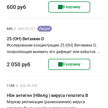
600 руб
В корзину
849
/
A09.05.221
25 (ОН) Витамин D
Исследование концентрации 25 (ОН) Витамина D,
позволяющее выявить его дефицит или избыток. …
2 050 руб
В корзину
1108
/
A26.06.035
Hbe антиген (HBeAg ) вируса гепатита В
Маркер репликации (размножения) вируса