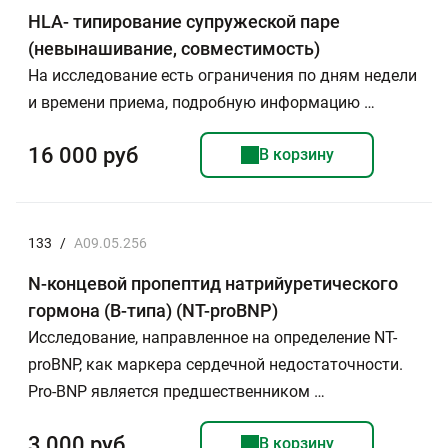
HLA- типирование супружеской паре
(невынашивание, совместимость)
На исследование есть ограничения по дням недели
и времени приема, подробную информацию …
16 000 руб
В корзину
133
/
A09.05.256
N-концевой пропептид натрийуретического
гормона (В-типа) (NT-proBNP)
Исследование, направленное на определение NT-
proBNP, как маркера сердечной недостаточности.
Рro-BNP является предшественником …
3 000 руб
В корзину