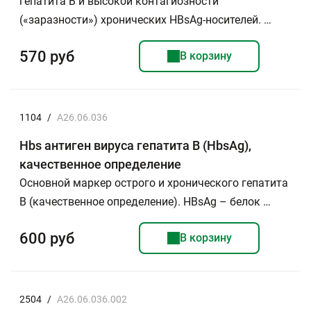
гепатита В и высокой контагиозности
(«заразности») хронических НВsAg-носителей. …
570 руб
В корзину
1104
/
A26.06.036
Hbs антиген вируса гепатита В (HbsAg),
качественное определение
Основной маркер острого и хронического гепатита
В (качественное определение). HBsAg – белок …
600 руб
В корзину
2504
/
A26.06.036.002