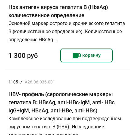
Hbs антиген вируса гепатита В (HbsAg)
количественное определение
Основной маркер острого и хронического гепатита
В (количественное определение). Количественное
определение HBsAg …
1 300 руб
В корзину
1105
/
A26.06.036.001
HBV- профиль (серологические маркеры
гепатита В: HBsAg, anti-HBc-IgM, anti- HBc
IgG+IgМ, HBeAg, anti-HBe, anti-HBs)
Комплексное исследование при подтвержденном
вирусном гепатите В (HBV). Исследование
маркеров инфекции позволяет …