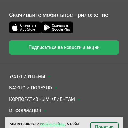
Скачивайте мобильное приложение
Подписаться на новости и акции
УСЛУГИ И ЦЕНЫ
Анализы
ВАЖНО И ПОЛЕЗНО
Комплексы
Документы для заключения договора
КОРПОРАТИВНЫМ КЛИЕНТАМ
УЗИ
Система скидок
Медицинским организациям
ИНФОРМАЦИЯ
ЭКГ/Холтер/СМАД
Подарочные сертификаты
Прочим организациям
О Компании
Мы используем
cookie-файлы
, чтобы
© «ЮНИЛАБ», 2003 - 2026
Понятно