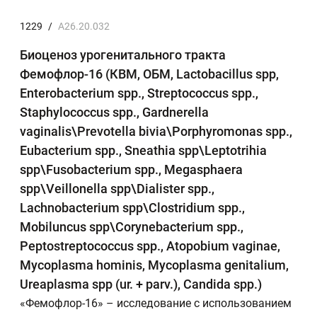
1229
/
A26.20.032
Биоценоз урогенитального тракта
Фемофлор-16 (КВМ, ОБМ, Lactobacillus spp,
Enterobacterium spp., Streptococcus spp.,
Staphylococcus spp., Gardnerella
vaginalis\Prevotella bivia\Porphyromonas spp.,
Eubacterium spp., Sneathia spp\Leptotrihia
spp\Fusobacterium spp., Megasphaera
spp\Veillonella spp\Dialister spp.,
Lachnobacterium spp\Clostridium spp.,
Mobiluncus spp\Corynebacterium spp.,
Peptostreptococcus spp., Atopobium vaginae,
Mycoplasma hominis, Mycoplasma genitalium,
Ureaplasma spp (ur. + parv.), Candida spp.)
«Фемофлор-16» – исследование с использованием