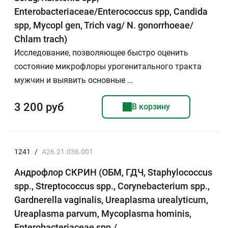
Enterobacteriaceae/Enterococcus spp, Candida
spp, Mycopl gen, Trich vag/ N. gonorrhoeae/
Chlam trach)
Исследование, позволяющее быстро оценить
состояние микрофлоры урогенитального тракта
мужчин и выявить основные …
3 200 руб
В корзину
1241
/
A26.21.036.001
Андрофлор СКРИН (ОБМ, ГДЧ, Staphylococcus
spp., Streptococcus spp., Corynebacterium spp.,
Gardnerella vaginalis, Ureaplasma urealyticum,
Ureaplasma parvum, Mycoplasma hominis,
Enterobacteriaceae spp./