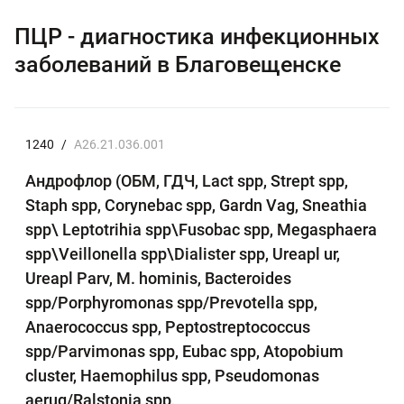
ПЦР - диагностика инфекционных
заболеваний в Благовещенске
1240
/
A26.21.036.001
Андрофлор (ОБМ, ГДЧ, Lact spp, Strept spp,
Staph spp, Corynebac spp, Gardn Vag, Sneathia
spp\ Leptotrihia spp\Fusobac spp, Megasphaera
spp\Veillonella spp\Dialister spp, Ureapl ur,
Ureapl Parv, M. hominis, Bacteroides
spp/Porphyromonas spp/Prevotella spp,
Anaerococcus spp, Peptostreptococcus
spp/Parvimonas spp, Eubac spp, Atopobium
cluster, Haemophilus spp, Pseudomonas
aerug/Ralstonia spp,