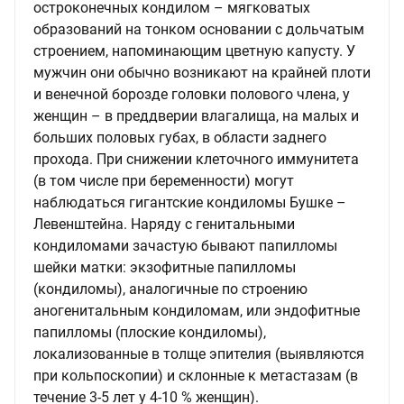
остроконечных кондилом – мягковатых
образований на тонком основании с дольчатым
строением, напоминающим цветную капусту. У
мужчин они обычно возникают на крайней плоти
и венечной борозде головки полового члена, у
женщин – в преддверии влагалища, на малых и
больших половых губах, в области заднего
прохода. При снижении клеточного иммунитета
(в том числе при беременности) могут
наблюдаться гигантские кондиломы Бушке –
Левенштейна. Наряду с генитальными
кондиломами зачастую бывают папилломы
шейки матки: экзофитные папилломы
(кондиломы), аналогичные по строению
аногенитальным кондиломам, или эндофитные
папилломы (плоские кондиломы),
локализованные в толще эпителия (выявляются
при кольпоскопии) и склонные к метастазам (в
течение 3-5 лет у 4-10 % женщин).