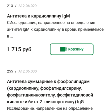
213
/
A12.06.029
Антитела к кардиолипину lgМ
СИсследование, направленное на определение
антител IgM к кардиолипину в крови, применяемое
в …
1 715 руб
В корзину
255
/
A12.06.030
Антитела суммарные к фосфолипидам
(кардиолипину, фосфатидилсерину,
фосфатидилинозитолу, фосфатидиловой
кислоте и бета-2-гликопротеину) IgG
Исследование, направленное на определение