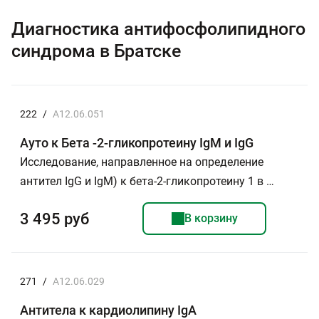
Диагностика антифосфолипидного
синдрома в Братске
222
/
A12.06.051
Ауто к Бета -2-гликопротеину IgM и IgG
Исследование, направленное на определение
антител IgG и IgM) к бета-2-гликопротеину 1 в …
3 495 руб
В корзину
271
/
A12.06.029
Антитела к кардиолипину IgA