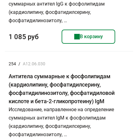
суммарных антител IgG к фосфолипидам
(кардиолипину, фосфатидилсерину,
фосфатидилинозитолу, …
1 085 руб
В корзину
254
/
A12.06.030
Антитела суммарные к фосфолипидам
(кардиолипину, фосфатидилсерину,
фосфатидилинозитолу, фосфатидиловой
кислоте и бета-2-гликопротеину) IgM
Исследование, направленное на определение
суммарных антител IgM к фосфолипидам
(кардиолипину, фосфатидилсерину,
фосфатидилинозитолу, …