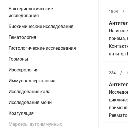
Бактериологические
1804
/
исследования
Антитела
Биохимические исследования
На иссле
Гематология
приема,
Контактн
Гистологические исследования
антител 
Гормоны
Изосерология
234
/
Иммуноаллергология
Антител
Исследование кала
Исследов
цикличес
Исследования мочи
применя
Коагуляция
Ревматои
Маркеры аутоиммунных