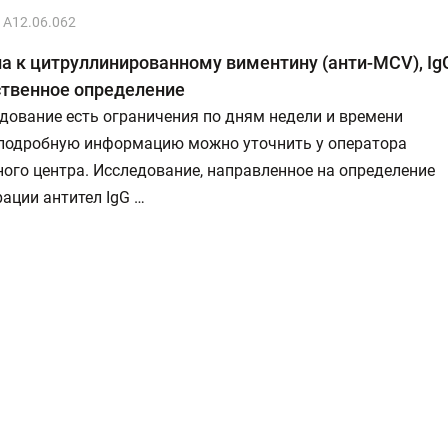
A12.06.062
а к цитруллинированному виментину (анти-MCV), Ig
ственное определение
дование есть ограничения по дням недели и времени
 подробную информацию можно уточнить у оператора
ого центра. Исследование, направленное на определение
ации антител IgG …