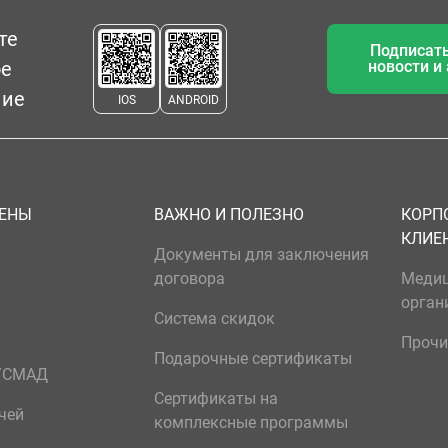
те
Подписать
ое
новости и
ние
IOS
ANDROID
ЦЕНЫ
ВАЖНО И ПОЛЕЗНО
КОРП
КЛИЕ
Документы для заключения
договора
Меди
орган
Система скидок
Прочи
Подарочные сертификаты
р/СМАД
Сертификаты на
чей
комплексные программы