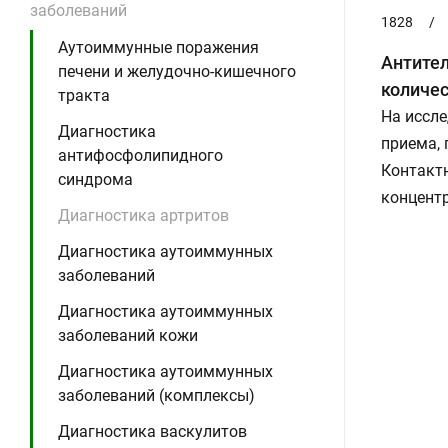
заболеваний
1828
/
Аутоиммунные поражения
Антител
печени и желудочно-кишечного
количе
тракта
На иссле
Диагностика
приема,
антифосфолипидного
Контактн
синдрома
концентр
Диагностика артритов
Диагностика аутоиммунных
заболеваний
Диагностика аутоиммунных
заболеваний кожи
Диагностика аутоиммунных
заболеваний (комплексы)
Диагностика васкулитов