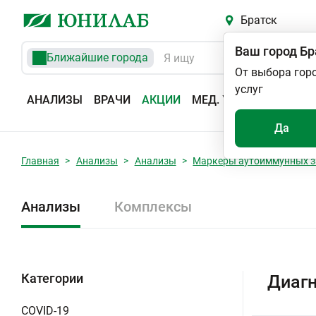
Братск
Ваш город
Бр
Ближайшие города
От выбора гор
услуг
АНАЛИЗЫ
ВРАЧИ
АКЦИИ
МЕД. УСЛУГИ
АДРЕС
Да
Главная
Анализы
Анализы
Маркеры аутоиммунных з
Анализы
Комплексы
Категории
Диагн
COVID-19