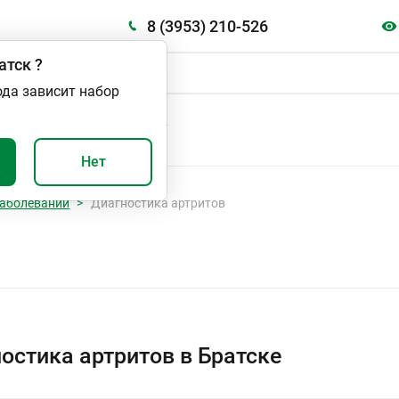
8 (3953) 210-526
атск
?
ода зависит набор
А
ВАЖНО И ПОЛЕЗНО
Нет
аболеваний
Диагностика артритов
остика артритов в Братске