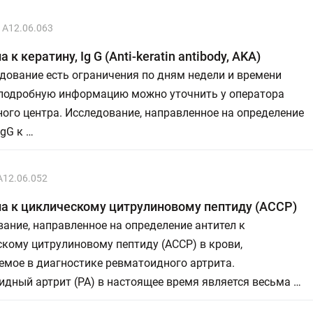
A12.06.063
 к кератину, Ig G (Anti-keratin antibody, AKA)
дование есть ограничения по дням недели и времени
 подробную информацию можно уточнить у оператора
ого центра. Исследование, направленное на определение
IgG к …
A12.06.052
а к циклическому цитрулиновому пептиду (АССР)
ание, направленное на определение антител к
кому цитрулиновому пептиду (ACCP) в крови,
емое в диагностике ревматоидного артрита.
дный артрит (РА) в настоящее время является весьма …