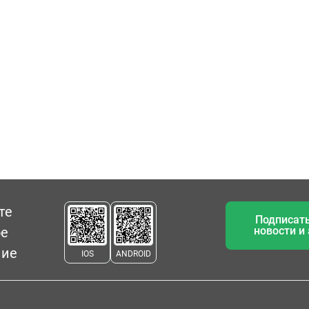
те
Подписать
ое
новости и
ние
IOS
ANDROID