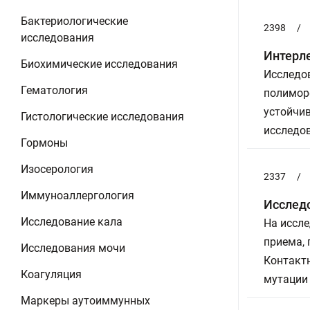
Бактериологические
2398
/
исследования
Интерл
Биохимические исследования
Исследов
Гематология
полимор
устойчив
Гистологические исследования
исследов
Гормоны
Изосерология
2337
/
Иммуноаллергология
Исследо
Исследование кала
На иссле
приема,
Исследования мочи
Контактн
Коагуляция
мутации 
Маркеры аутоиммунных