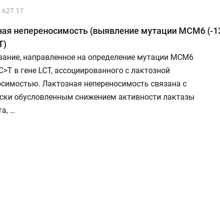
А27.17
ая непереносимость (выявление мутации МСМ6 (-13
T)
вание, направленное на определение мутации МСМ6
 C>T в гене LCT, ассоциированного с лактозной
осимостью. Лактозная непереносимость связана с
ески обусловленным снижением активности лактазы
а, …