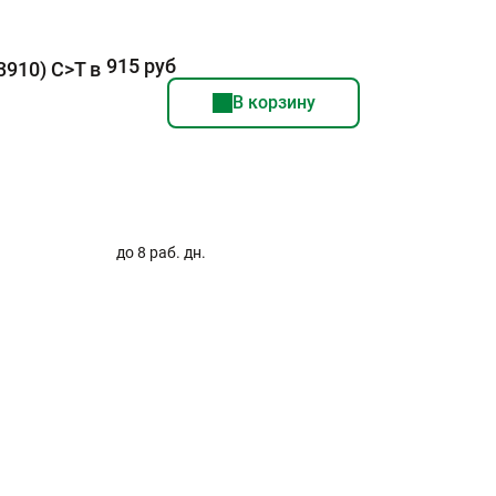
915 руб
910) C>T в
В корзину
до 8 раб. дн.