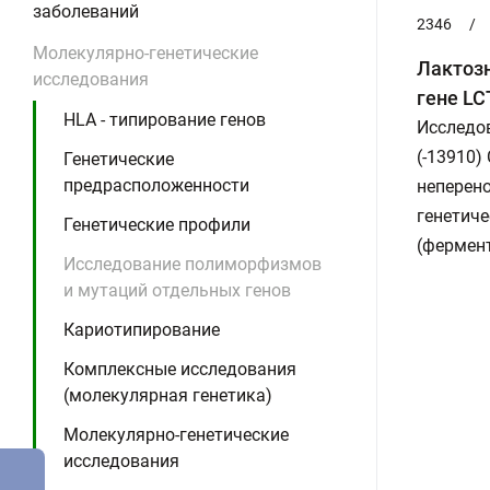
заболеваний
2346
/
Молекулярно-генетические
Лактозн
исследования
гене LC
HLA - типирование генов
Исследо
(-13910)
Генетические
предрасположенности
неперен
генетич
Генетические профили
(фермент
Исследование полиморфизмов
и мутаций отдельных генов
Кариотипирование
Комплексные исследования
(молекулярная генетика)
Молекулярно-генетические
исследования