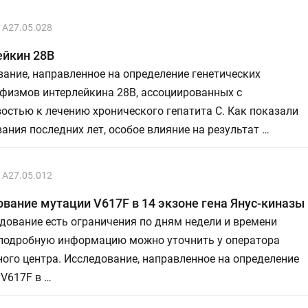
A27.05.028
ейкин 28В
ание, направленное на определение генетических
физмов интерлейкина 28В, ассоциированных с
остью к лечению хронического гепатита С. Как показали
ания последних лет, особое влияние на результат …
A27.05.012
вание мутации V617F в 14 экзоне гена Янус-киназы 
дование есть ограничения по дням недели и времени
 подробную информацию можно уточнить у оператора
ого центра. Исследование, направленное на определение
V617F в …