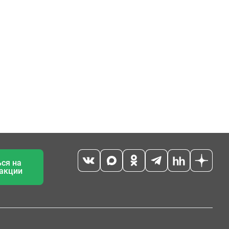
ся на
 акции