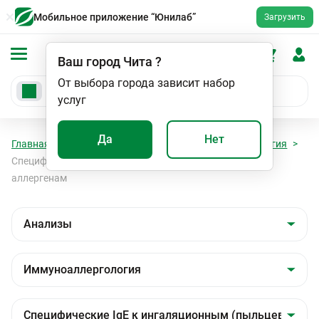
Мобильное приложение “Юнилаб”
Загрузить
Ваш город
Чита
?
От выбора города зависит набор
услуг
Да
Нет
Главная
Анализы
Анализы
Иммуноаллергология
Специфические IgE к ингаляционным (пыльцевым)
аллергенам