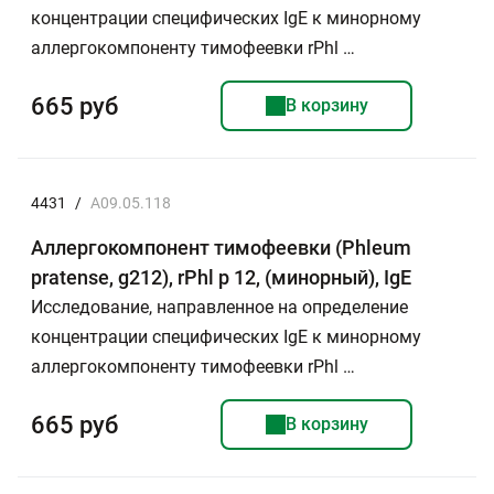
концентрации специфических IgE к минорному
аллергокомпоненту тимофеевки rPhl …
665 руб
В корзину
4431
/
A09.05.118
Аллергокомпонент тимофеевки (Phleum
pratense, g212), rPhl p 12, (минорный), IgE
Исследование, направленное на определение
концентрации специфических IgE к минорному
аллергокомпоненту тимофеевки rPhl …
665 руб
В корзину