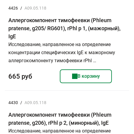
4426
/
A09.05.118
Аллергокомпонент тимофеевки (Phleum
pratense, g205/ RG601), rPhl p 1, (мажорный),
IgE
Исследование, направленное на определение
концентрации специфических IgE к мажорному
аллергокомпоненту тимофеевки rPhl …
665 руб
В корзину
4430
/
A09.05.118
Аллергокомпонент тимофеевки (Phleum
pratense, g206), rPhl p 2, (минорный), IgE
Исследование, направленное на определение