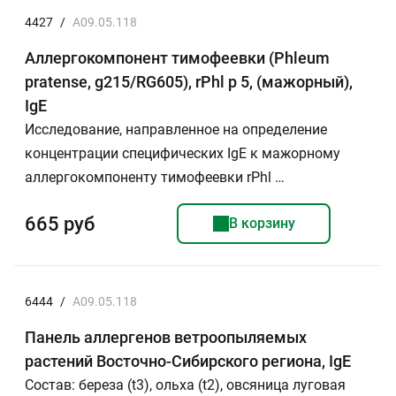
4427
/
A09.05.118
Аллергокомпонент тимофеевки (Phleum
pratense, g215/RG605), rPhl p 5, (мажорный),
IgE
Исследование, направленное на определение
концентрации специфических IgE к мажорному
аллергокомпоненту тимофеевки rPhl …
665 руб
В корзину
6444
/
A09.05.118
Панель аллергенов ветроопыляемых
растений Восточно-Сибирского региона, IgE
Состав: береза (t3), ольха (t2), овсяница луговая