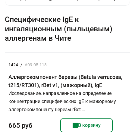
Специфические IgE к
ингаляционным (пыльцевым)
аллергенам в Чите
1424
/
A09.05.118
Аллергокомпонент березы (Betula verrucosa,
t215/RT301), rBet v1, (мажорный), IgE
Исследование, направленное на определение
концентрации специфических IgE к мажорному
аллергокомпоненту березы rBet …
665 руб
В корзину