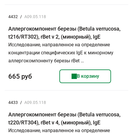
4432
/
A09.05.118
Аллергокомпонент березы (Betula verrucosa,
t216/RT302), rBet v 2, (минорный), IgE
Исследование, направленное на определение
концентрации специфических IgE к минорному
аллергокомпоненту березы rBet …
665 руб
В корзину
4433
/
A09.05.118
Аллергокомпонент березы (Betula verrucosa,
t220/RT304), rBet v 4, (минорный), IgE
Исследование, направленное на определение