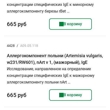
концентрации специфических IgE к минорному
аллергокомпоненту березы rBet …
665 руб
В корзину
4428
/
A09.05.118
Аллергокомпонент полыни (Artemisia vulgaris,
w231/RW601), nArt v 1, (мажорный), IgE
Исследование, направленное на определение
концентрации специфических IgE к мажорному
аллергокомпоненту полыни nArt …
665 руб
В корзину