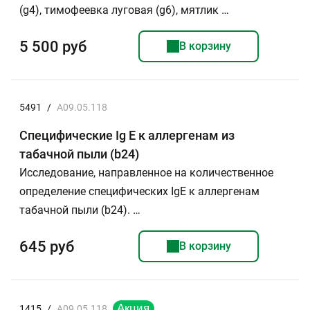
(g4), тимофеевка луговая (g6), мятлик …
5 500 руб
В корзину
5491
/
A09.05.118
Специфические Ig E к аллергенам из
табачной пыли (b24)
Исследование, направленное на количественное
определение специфических IgE к аллергенам
табачной пыли (b24). …
645 руб
В корзину
1415
/
A09.05.118