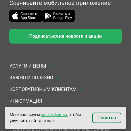
Скачивайте мобильное приложение
Подписаться на новости и акции
УСЛУГИ И ЦЕНЫ
Анализы
ВАЖНО И ПОЛЕЗНО
Комплексы
Документы для заключения договора
КОРПОРАТИВНЫМ КЛИЕНТАМ
УЗИ
Система скидок
Медицинским организациям
ИНФОРМАЦИЯ
ЭКГ/Холтер/СМАД
Подарочные сертификаты
Прочим организациям
О Компании
Мы используем
cookie-файлы
, чтобы
© «ЮНИЛАБ», 2003 - 2026
Понятно
улучшить сайт для вас.
Приемы врачей
Сертификаты на комплексные программы
Контакты
Политика в отношении персональных данных