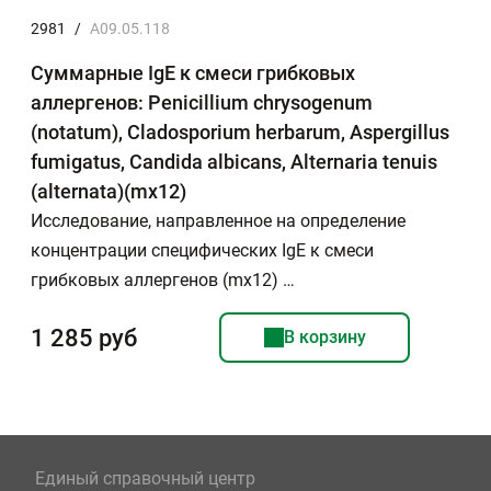
2981
/
A09.05.118
Суммарные IgE к смеси грибковых
аллергенов: Penicillium chrysogenum
(notatum), Cladosporium herbarum, Aspergillus
fumigatus, Candida albicans, Alternaria tenuis
(alternata)(mx12)
Исследование, направленное на определение
концентрации специфических IgE к смеси
грибковых аллергенов (mx12) …
1 285 руб
В корзину
Единый справочный центр