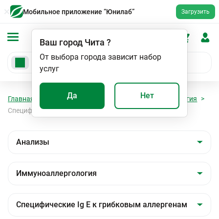
Мобильное приложение “Юнилаб”
Загрузить
Ваш город
Чита
?
От выбора города зависит набор
услуг
Да
Нет
Главная
Анализы
Анализы
Иммуноаллергология
Специфические Ig E к грибковым аллергенам