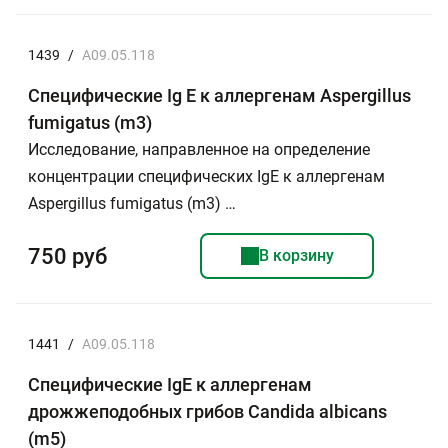
1439
/
A09.05.118
Специфические Ig E к аллергенам Aspergillus
fumigatus (m3)
Исследование, направленное на определение
концентрации специфических IgE к аллергенам
Aspergillus fumigatus (m3) …
750 руб
В корзину
1441
/
A09.05.118
Специфические IgE к аллергенам
дрожжеподобных грибов Candida albicans
(m5)