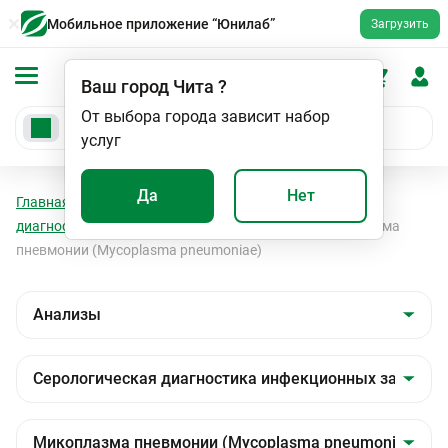
Мобильное приложение “Юнилаб”
Загрузить
Ваш город
Чита
?
От выбора города зависит набор
услуг
Да
Нет
Главная
Анализы
Анализы
Серологическая
диагностика инфекционных заболеваний
Микоплазма
пневмонии (Mycoplasma pneumoniae)